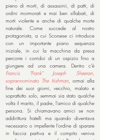
pieno di morti, di assassinii, di patti, di 
ordini mormorati e mai ben sillabati, di 
morti violente e anche di qualche morte 
naturale. Come succede al nostro 
protagonista, a cui Scorsese ci introduce 
con un importante piano sequenza 
iniziale, in cui la macchina da presa 
percorre i corridoi di un ospizio fino a 
giungere ad una camera. Dentro c’è 
Francis "Frank" Joseph Sheeran
, 
soprannominato 
The Irishman
, ormai alla 
fine dei suoi giorni, vecchio, malato e 
soprattutto solo, semmai sia stato qualche 
volta il marito, il padre, l’amico di qualche 
persona. Si chiamavano amici se non 
addirittura fratelli ma quando diventava 
necessario o impellente l’ordine di sparare 
in faccia partiva e il compito veniva 