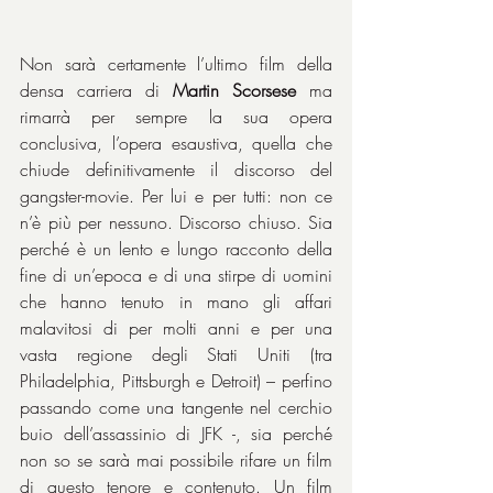
Non sarà certamente l’ultimo film della 
densa carriera di 
Martin Scorsese
 ma 
rimarrà per sempre la sua opera 
conclusiva, l’opera esaustiva, quella che 
chiude definitivamente il discorso del 
gangster-movie. Per lui e per tutti: non ce 
n’è più per nessuno. Discorso chiuso. Sia 
perché è un lento e lungo racconto della 
fine di un’epoca e di una stirpe di uomini 
che hanno tenuto in mano gli affari 
malavitosi di per molti anni e per una 
vasta regione degli Stati Uniti (tra 
Philadelphia, Pittsburgh e Detroit) – perfino 
passando come una tangente nel cerchio 
buio dell’assassinio di JFK -, sia perché 
non so se sarà mai possibile rifare un film 
di questo tenore e contenuto. Un film 