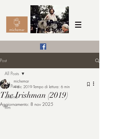
Il Cinema secondo me,
Post
michemar
All Posts
cinefilo da bambino
michemar
All Posts
4 dic 2019
Tempo di lettura: 6 min
The Irishman (2019)
cinema
Aggiornamento:
8 nov 2025
film