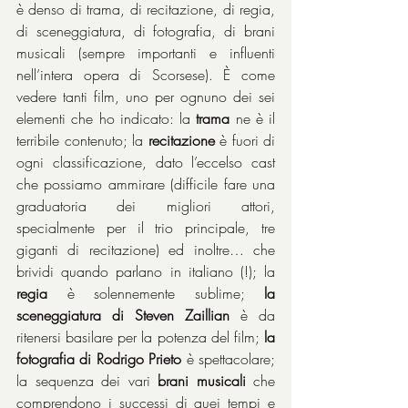
è denso di trama, di recitazione, di regia, 
di sceneggiatura, di fotografia, di brani 
musicali (sempre importanti e influenti 
nell’intera opera di Scorsese). È come 
vedere tanti film, uno per ognuno dei sei 
elementi che ho indicato: la 
trama
 ne è il 
terribile contenuto; la 
recitazione
 è fuori di 
ogni classificazione, dato l’eccelso cast 
che possiamo ammirare (difficile fare una 
graduatoria dei migliori attori, 
specialmente per il trio principale, tre 
giganti di recitazione) ed inoltre… che 
brividi quando parlano in italiano (!); la 
regia
 è solennemente sublime; 
la 
sceneggiatura di Steven Zaillian
 è da 
ritenersi basilare per la potenza del film; 
la 
fotografia di Rodrigo Prieto
 è spettacolare; 
la sequenza dei vari 
brani musicali
 che 
comprendono i successi di quei tempi e 