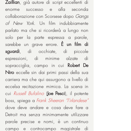
Zaillian
, già autore di script eccellenti di 
enorme successo e alla seconda 
collaborazione con Scorsese dopo 
Gangs 
of New York
. Un film indubbiamente 
parlato ma che si ricorderà a lungo non 
solo per la parte espressa a parole, 
sarebbe un grave errore. 
È un film di 
sguardi
, di occhiate, di piccole 
espressioni, di minime alzate di 
sopracciglia, campo in cui 
Robert De 
Niro
 eccelle sin dai primi passi della sua 
carriera ma che qui assurgono a livello di 
eccelsa recitazione mimica. La scena in 
cui 
Russell Bufalino
 (
Joe Pesci
), il potente 
boss, spiega a 
Frank Sheeran “l’irlandese”
dove deve andare e cosa deve fare a 
Detroit ma senza minimamente utilizzare 
parole precise e nomi, è un continuo 
campo e controcampo magistrale di 