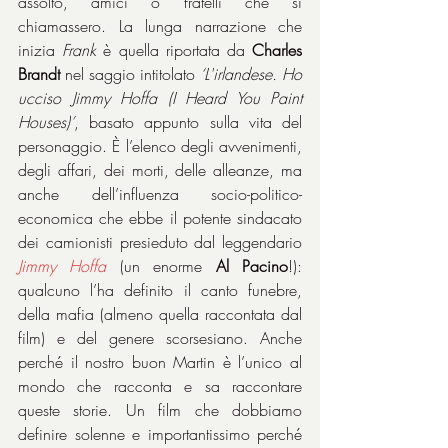
assolto, amici o fratelli che si 
chiamassero. La lunga narrazione che 
inizia 
Frank
 è quella riportata da 
Charles 
Brandt
 nel saggio intitolato 
‘L'irlandese. Ho 
ucciso Jimmy Hoffa (I Heard You Paint 
Houses)’
, basato appunto sulla vita del 
personaggio. È l’elenco degli avvenimenti, 
degli affari, dei morti, delle alleanze, ma 
anche dell’influenza socio-politico-
economica che ebbe il potente sindacato 
dei camionisti presieduto dal leggendario 
Jimmy Hoffa
 (un enorme 
Al Pacino
!): 
qualcuno l’ha definito il canto funebre, 
della mafia (almeno quella raccontata dal 
film) e del genere scorsesiano. Anche 
perché il nostro buon Martin è l’unico al 
mondo che racconta e sa raccontare 
queste storie. Un film che dobbiamo 
definire solenne e importantissimo perché 