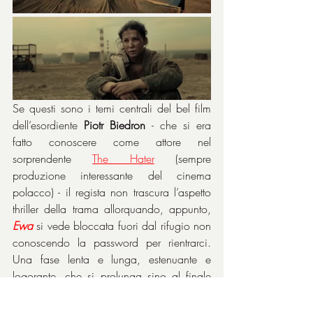
Se questi sono i temi centrali del bel film 
dell’esordiente 
Piotr Biedron
 - che si era 
fatto conoscere come attore nel 
sorprendente 
The Hater
 (sempre 
produzione interessante del cinema 
polacco) - il regista non trascura l’aspetto 
thriller della trama allorquando, appunto, 
Ewa
 si vede bloccata fuori dal rifugio non 
conoscendo la password per rientrarci. 
Una fase lenta e lunga, estenuante e 
logorante, che si prolunga sino al finale 
inevitabile che ci viene a dimostrare 
quanto territorio insicuro, che si ritorce 