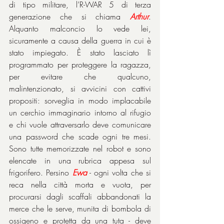
di tipo militare, l’R-WAR 5 di terza 
generazione che si chiama 
Arthur
. 
Alquanto malconcio lo vede lei, 
sicuramente a causa della guerra in cui è 
stato impiegato. È stato lasciato lì 
programmato per proteggere la ragazza, 
per evitare che qualcuno, 
malintenzionato, si avvicini con cattivi 
propositi: sorveglia in modo implacabile 
un cerchio immaginario intorno al rifugio 
e chi vuole attraversarlo deve comunicare 
una password che scade ogni tre mesi. 
Sono tutte memorizzate nel robot e sono 
elencate in una rubrica appesa sul 
frigorifero. Persino 
Ewa
 - ogni volta che si 
reca nella città morta e vuota, per 
procurarsi dagli scaffali abbandonati la 
merce che le serve, munita di bombola di 
ossigeno e protetta da una tuta - deve 