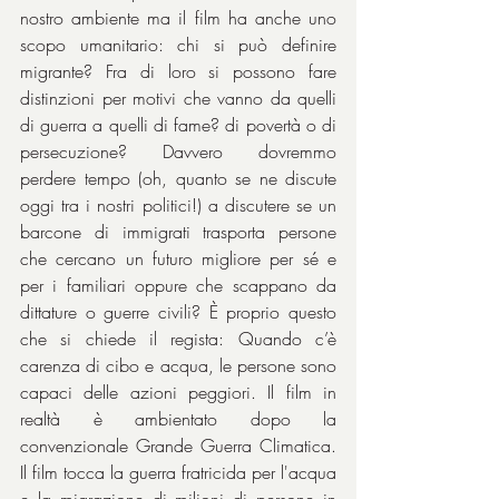
nostro ambiente ma il film ha anche uno 
scopo umanitario: chi si può definire 
migrante? Fra di loro si possono fare 
distinzioni per motivi che vanno da quelli 
di guerra a quelli di fame? di povertà o di 
persecuzione? Davvero dovremmo 
perdere tempo (oh, quanto se ne discute 
oggi tra i nostri politici!) a discutere se un 
barcone di immigrati trasporta persone 
che cercano un futuro migliore per sé e 
per i familiari oppure che scappano da 
dittature o guerre civili? È proprio questo 
che si chiede il regista: Quando c’è 
carenza di cibo e acqua, le persone sono 
capaci delle azioni peggiori. Il film in 
realtà è ambientato dopo la 
convenzionale Grande Guerra Climatica. 
Il film tocca la guerra fratricida per l'acqua 