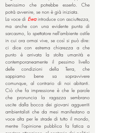
benissimo che potrebbe esserlo. Che 
potrà avvenire, se non è già iniziata.
La voce di 
Ewa
 introduce con asciuttezza, 
ma anche con una evidente punta di 
sarcasmo, lo spettatore nell’ambiente ostile 
in cui ora ormai vive, se così si può dire: 
ci dice con estrema chiarezza a che 
punto è arrivata la stolta umanità e 
contemporaneamente il pessimo livello 
delle condizioni della Terra, che 
sappiamo bene sa sopravvivere 
comunque, al contrario di noi abitanti. 
Ciò che fa impressione è che le parole 
che pronuncia la ragazza sembrano 
uscite dalla bocca dei giovani agguerriti 
ambientalisti che da mesi manifestano a 
voce alta per le strade di tutto il mondo, 
mentre l’opinione pubblica fa fatica a 
prestare attenzione, al contrario dei politici 