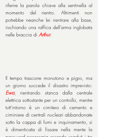
riferire la parola chiave alla sentinella al 
momento del rientro. Altrimenti non 
potrebbe neanche lei rientrare alla base, 
rischiando una raffica dell’arma inglobata 
nelle braccia di 
Arthur
.
Il tempo trascorre monotono e pigro, ma 
un giorno succede il disastro imprevisto: 
Ewa
, rientrando stanca dalla centrale 
elettrica sottostante per un controllo, mentre 
tutt’intorno è un cimitero di cemento e 
ciminiere di centrali nucleari abbandonate 
sotto la cappa di fumi e inquinamento, si 
è dimenticata di fissare nella mente la 
password necessaria essendo scaduti i tre 