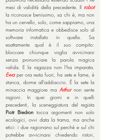
mesi di validità della precedente. Il 
robot
la riconosce benissimo, sa chi è, ma non 
ha un cervello, solo, come sappiamo, una 
memoria informatica e obbedisce solo al 
software installato in quella. Sa 
esattamente qual è il suo compito: 
bloccare chiunque voglia avvicinarsi 
senza pronunciare la parola magica 
valida. E la ragazza non l’ha imparata. 
Ewa
 per ora resta fuori, ha sete e fame, è 
stanca, dorme all’addiaccio. È la sete la 
minaccia maggiore ma 
Arthur
 non sente 
ragioni. In quei giorni e in quelli 
precedenti, la sceneggiatura del regista 
Piotr Biedron
 tocca argomenti non solo 
ecologici, ovvi data la trama, ma anche 
etici: i due ragionano sul perché e sul chi 
potrebbe avvicinarsi chiedendo ristori, 