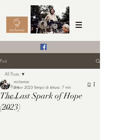
Il Cinema secondo me,
Post
michemar
All Posts
cinefilo da bambino
michemar
All Posts
5 nov 2023
Tempo di lettura: 7 min
The Last Spark of Hope
cinema
(2023)
film