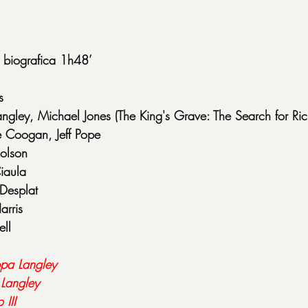
biografica 1h48’
s
angley, Michael Jones (The King's Grave: The Search for Rich
e Coogan, Jeff Pope
holson
iaula
Desplat
arris
ell
ppa Langley
 Langley
 III