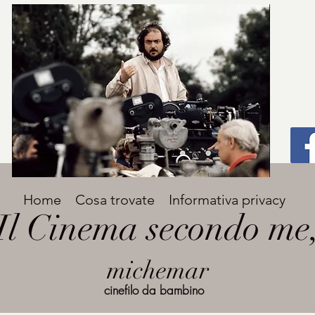
Titolo
Home
Cosa trovate
Informativa privacy
Avenir Light una delle font preferite dai
Il Cinema secondo me
designer. Facile da leggere, viene
grande
utilizzata per titoli e paragrafi.
michemar
cinefilo da bambino