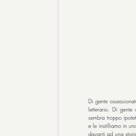
Di gente ossessionat
letterario. Di gente
sembra troppo ipotet
e le instilliamo in u
davanti ad una stori