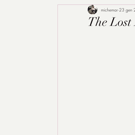
michemar
23 gen
The Lost 