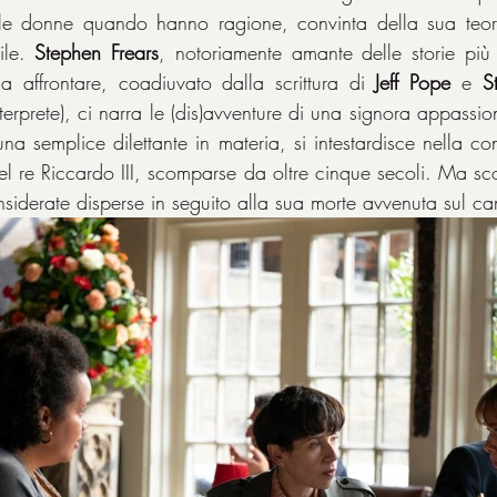
 le donne quando hanno ragione, convinta della sua teor
ile. 
Stephen Frears
, notoriamente amante delle storie più 
a affrontare, coadiuvato dalla scrittura di 
Jeff Pope
 e 
S
rprete), ci narra le (dis)avventure di una signora appassion
a semplice dilettante in materia, si intestardisce nella co
del re Riccardo III, scomparse da oltre cinque secoli. Ma s
iderate disperse in seguito alla sua morte avvenuta sul ca