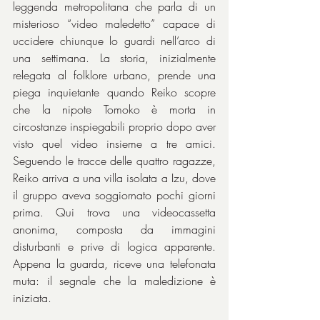
leggenda metropolitana che parla di un 
misterioso “video maledetto” capace di 
uccidere chiunque lo guardi nell’arco di 
una settimana. La storia, inizialmente 
relegata al folklore urbano, prende una 
piega inquietante quando Reiko scopre 
che la nipote Tomoko è morta in 
circostanze inspiegabili proprio dopo aver 
visto quel video insieme a tre amici. 
Seguendo le tracce delle quattro ragazze, 
Reiko arriva a una villa isolata a Izu, dove 
il gruppo aveva soggiornato pochi giorni 
prima. Qui trova una videocassetta 
anonima, composta da immagini 
disturbanti e prive di logica apparente. 
Appena la guarda, riceve una telefonata 
muta: il segnale che la maledizione è 
iniziata.