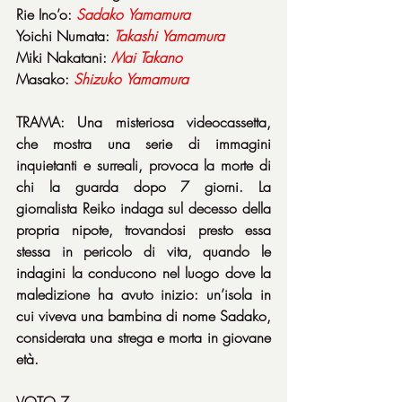
Rie Ino’o: 
Sadako
Yamamura
Yoichi Numata: 
Takashi
Yamamura
Miki Nakatani: 
Mai
Takano
Masako: 
Shizuko
Yamamura
TRAMA: Una misteriosa videocassetta, 
che mostra una serie di immagini 
inquietanti e surreali, provoca la morte di 
chi la guarda dopo 7 giorni. La 
giornalista Reiko indaga sul decesso della 
propria nipote, trovandosi presto essa 
stessa in pericolo di vita, quando le 
indagini la conducono nel luogo dove la 
maledizione ha avuto inizio: un’isola in 
cui viveva una bambina di nome Sadako, 
considerata una strega e morta in giovane 
età.
VOTO 7