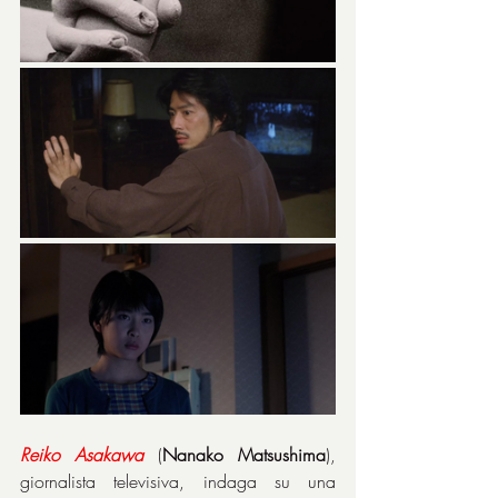
Reiko
Asakawa
 (
Nanako Matsushima
), 
giornalista televisiva, indaga su una 