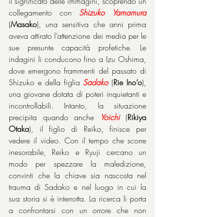
il significato delle immagini, scoprendo un 
collegamento con 
Shizuko
Yamamura
(
Masako
), una sensitiva che anni prima 
aveva attirato l’attenzione dei media per le 
sue presunte capacità profetiche. Le 
indagini li conducono fino a Izu Oshima, 
dove emergono frammenti del passato di 
Shizuko e della figlia 
Sadako
 (
Rie Ino’o
), 
una giovane dotata di poteri inquietanti e 
incontrollabili. Intanto, la situazione 
precipita quando anche 
Yoichi
 (
Rikiya 
Otaka
), il figlio di Reiko, finisce per 
vedere il video. Con il tempo che scorre 
inesorabile, Reiko e Ryuji cercano un 
modo per spezzare la maledizione, 
convinti che la chiave sia nascosta nel 
trauma di Sadako e nel luogo in cui la 
sua storia si è interrotta. La ricerca li porta 
a confrontarsi con un orrore che non 