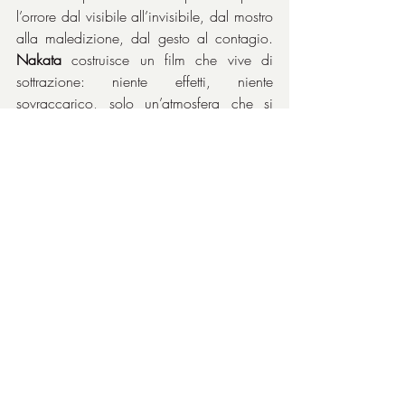
l’orrore dal visibile all’invisibile, dal mostro 
alla maledizione, dal gesto al contagio. 
Nakata
 costruisce un film che vive di 
sottrazione: niente effetti, niente 
sovraccarico, solo un’atmosfera che si 
stringe addosso allo spettatore come un 
presagio. La forza del film sta nella sua 
capacità di trasformare un oggetto 
quotidiano - una videocassetta, una 
televisione accesa nel buio - in un varco 
verso l’ignoto. È un horror che non 
spaventa con il colpo di scena, ma con 
l’idea che il male possa essere trasmesso, 
replicato, condiviso. E che, una volta 
visto, non si possa più dimenticare.