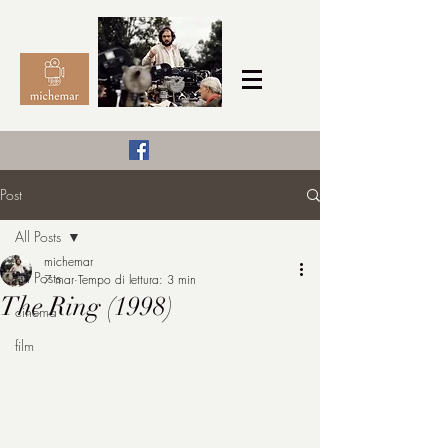
Il Cinema secondo me,
Post
michemar
All Posts
cinefilo da bambino
michemar
All Posts
7 mar
Tempo di lettura: 3 min
The Ring (1998)
cinema
film