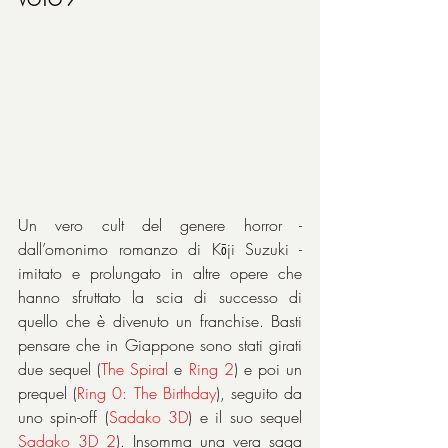
Un vero cult del genere horror - 
dall’omonimo romanzo di Kōji Suzuki - 
imitato e prolungato in altre opere che 
hanno sfruttato la scia di successo di 
quello che è divenuto un franchise. Basti 
pensare che in Giappone sono stati girati 
due sequel (
The Spiral 
e 
Ring 2
) e poi un 
prequel (
Ring 0: The Birthday
), seguito da 
uno spin-off (
Sadako 3D
) e il suo sequel 
Sadako 3D 2
). Insomma una vera saga 