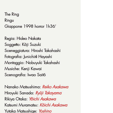
The Ring
Ringu
Giappone 1998 horror 1h36’
Regia: Hideo Nakata
Soggetto: Kôji Suzuki
Sceneggiatura: Hiroshi Takahashi
Fotografia: Junichirō Hayashi
Montaggio: Nobuyuki Takahashi
Musiche: Kenji Kawai
Scenografia: Iwao Saitô
Nanako Matsushima: 
Reiko
Asakawa
Hiroyuki Sanada: 
Ryûji
Takayama
Rikiya Otaka: 
Yôichi
Asakawa
Katsumi Muramatsu: 
Kôichi
Asakawa
Yutaka Matsushige: 
Yoshino