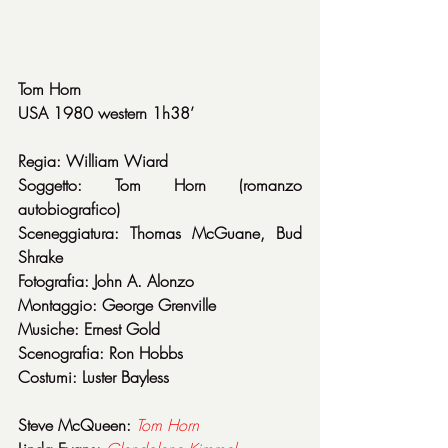
Tom Horn
USA 1980 western 1h38’
Regia: William Wiard
Soggetto: Tom Horn (romanzo 
autobiografico)
Sceneggiatura: Thomas McGuane, Bud 
Shrake
Fotografia: John A. Alonzo
Montaggio: George Grenville
Musiche: Ernest Gold
Scenografia: Ron Hobbs
Costumi: Luster Bayless
Steve McQueen: 
Tom
Horn