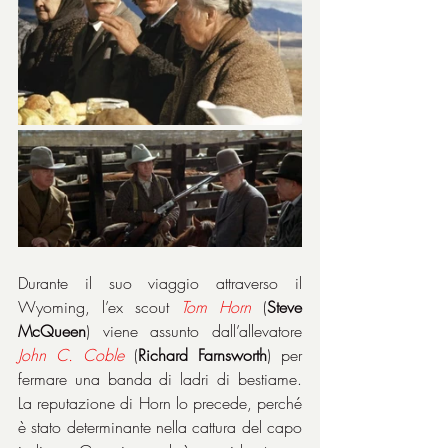
Durante il suo viaggio attraverso il 
Wyoming, l’ex scout 
Tom
Horn
 (
Steve 
McQueen
) viene assunto dall’allevatore 
John
C.
Coble
 (
Richard Farnsworth
) per 
fermare una banda di ladri di bestiame. 
La reputazione di Horn lo precede, perché 
è stato determinante nella cattura del capo 