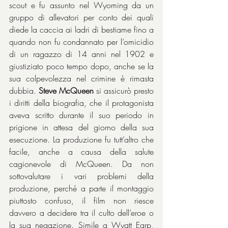
scout e fu assunto nel Wyoming da un 
gruppo di allevatori per conto dei quali 
diede la caccia ai ladri di bestiame fino a 
quando non fu condannato per l’omicidio 
di un ragazzo di 14 anni nel 1902 e 
giustiziato poco tempo dopo, anche se la 
sua colpevolezza nel crimine è rimasta 
dubbia. 
Steve McQueen
 si assicurò presto 
i diritti della biografia, che il protagonista 
aveva scritto durante il suo periodo in 
prigione in attesa del giorno della sua 
esecuzione. La produzione fu tutt’altro che 
facile, anche a causa della salute 
cagionevole di McQueen. Da non 
sottovalutare i vari problemi della 
produzione, perché a parte il montaggio 
piuttosto confuso, il film non riesce 
davvero a decidere tra il culto dell’eroe o 
la sua negazione. Simile a Wyatt Earp, 