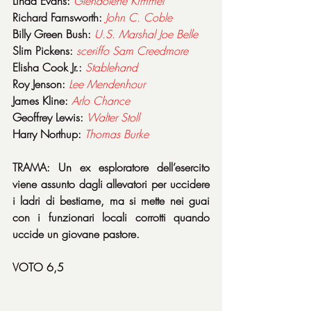
Linda Evans: 
Glendolene
Kimmel
Richard Farnsworth: 
John C. Coble
Billy Green Bush: 
U.S. Marshal Joe Belle
Slim Pickens: 
sceriffo
Sam
Creedmore
Elisha Cook Jr.: 
Stablehand
Roy Jenson: 
Lee
Mendenhour
James Kline: 
Arlo
Chance
Geoffrey Lewis: 
Walter
Stoll
Harry Northup: 
Thomas
Burke
TRAMA: Un ex esploratore dell’esercito 
viene assunto dagli allevatori per uccidere 
i ladri di bestiame, ma si mette nei guai 
con i funzionari locali corrotti quando 
uccide un giovane pastore.
VOTO 6,5