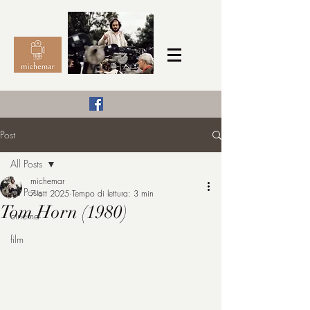
Il Cinema secondo me,
Post
michemar
All Posts
cinefilo da bambino
michemar
All Posts
7 ott 2025
Tempo di lettura: 3 min
Tom Horn (1980)
cinema
film