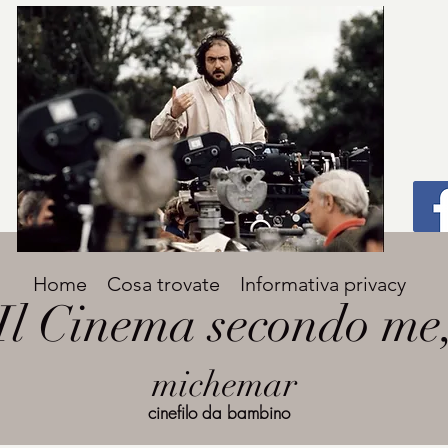
Titolo
Home
Cosa trovate
Informativa privacy
Avenir Light una delle font preferite dai
Il Cinema secondo me
designer. Facile da leggere, viene
grande
utilizzata per titoli e paragrafi.
michemar
cinefilo da bambino