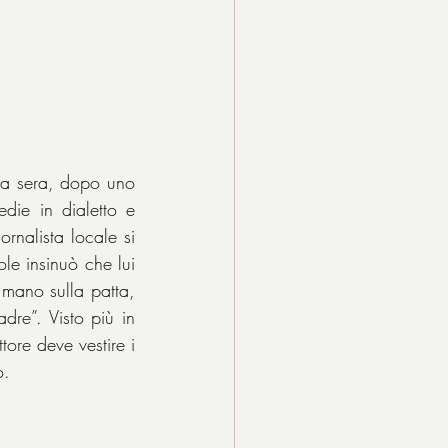
na sera, dopo uno 
ie in dialetto e 
nalista locale si 
le insinuò che lui 
mano sulla patta, 
re”. Visto più in 
re deve vestire i 
o.