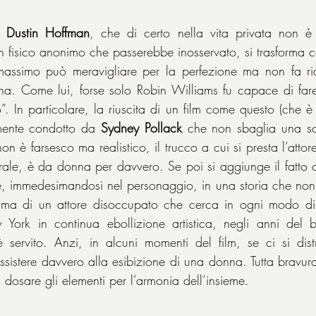
, 
Dustin Hoffman
, che di certo nella vita privata non è 
 fisico anonimo che passerebbe inosservato, si trasforma cos
massimo può meravigliare per la perfezione ma non fa rid
a. Come lui, forse solo Robin Williams fu capace di fare a
In particolare, la riuscita di un film come questo (che è 
mamente condotto da 
Sydney Pollack
 che non sbaglia una sce
on è farsesco ma realistico, il trucco a cui si presta l’attore
rale, è da donna per davvero. Se poi si aggiunge il fatto c
ne, immedesimandosi nel personaggio, in una storia che no
a di un attore disoccupato che cerca in ogni modo di d
York in continua ebollizione artistica, negli anni del bo
o è servito. Anzi, in alcuni momenti del film, se ci si dist
ssistere davvero alla esibizione di una donna. Tutta bravura
 dosare gli elementi per l’armonia dell’insieme.