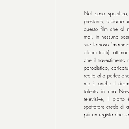
Nel caso specifico
prestante, diciamo un
questo film che al 
mai, in nessuna scen
suo famoso “mammo”. 
alcuni tratti), otti
che il travestimento n
parodistico, caricatu
recita alla perfezio
ma è anche il dramm
talento in una New 
televisive, il piatt
spettatore crede di a
più un regista che sa