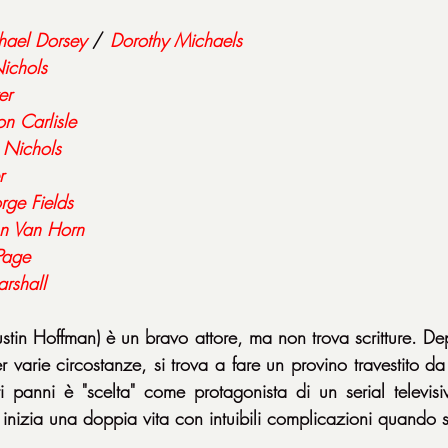
hael Dorsey
/ 
Dorothy Michaels
Nichols
er
on Carlisle
 Nichols
r
ge Fields
hn Van Horn
Page
arshall
in Hoffman) è un bravo attore, ma non trova scritture. Dep
 varie circostanze, si trova a fare un provino travestito d
i panni è "scelta" come protagonista di un serial televis
 inizia una doppia vita con intuibili complicazioni quando s
.