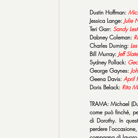
Dustin Hoffman: 
Mic
Jessica Lange: 
Julie 
Teri Garr: 
Sandy Lest
Dabney Coleman: 
R
Charles Durning: 
Les
Bill Murray: 
Jeff Slate
Sydney Pollack: 
Geor
George Gaynes: 
Jo
Geena Davis: 
April 
Doris Belack: 
Rita M
TRAMA: Michael (Dust
come può finché, per
di Dorothy. In quest
perdere l'occasione,
compagna di lavoro