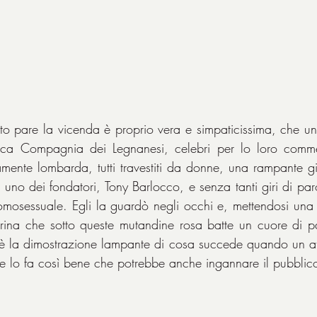
to pare la vicenda è proprio vera e simpaticissima, che u
tica Compagnia dei Legnanesi, celebri per lo loro commed
mente lombarda, tutti travestiti da donne, una rampante gior
uno dei fondatori, Tony Barlocco, e senza tanti giri di paro
mosessuale. Egli la guardò negli occhi e, mettendosi una 
rina che sotto queste mutandine rosa batte un cuore di pad
 è la dimostrazione lampante di cosa succede quando un atto
e lo fa così bene che potrebbe anche ingannare il pubblic