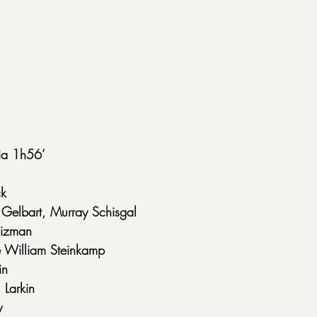
a 1h56’
ck
 Gelbart, Murray Schisgal
oizman
e William Steinkamp
in
 Larkin
y