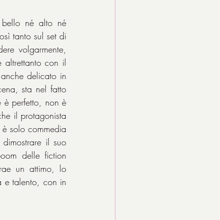
bello né alto né 
ì tanto sul set di 
ere volgarmente, 
ltrettanto con il 
anche delicato in 
na, sta nel fatto 
 è perfetto, non è 
he il protagonista 
n è solo commedia 
imostrare il suo 
om delle fiction 
rae un attimo, lo 
 e talento, con in 