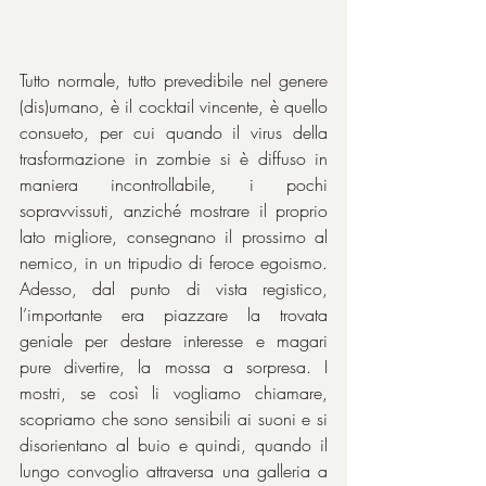
Tutto normale, tutto prevedibile nel genere 
(dis)umano, è il cocktail vincente, è quello 
consueto, per cui quando il virus della 
trasformazione in zombie si è diffuso in 
maniera incontrollabile, i pochi 
sopravvissuti, anziché mostrare il proprio 
lato migliore, consegnano il prossimo al 
nemico, in un tripudio di feroce egoismo. 
Adesso, dal punto di vista registico, 
l’importante era piazzare la trovata 
geniale per destare interesse e magari 
pure divertire, la mossa a sorpresa. I 
mostri, se così li vogliamo chiamare, 
scopriamo che sono sensibili ai suoni e si 
disorientano al buio e quindi, quando il 
lungo convoglio attraversa una galleria a 