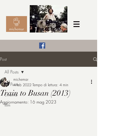
Il Cinema secondo me,
Post
michemar
All Posts
cinefilo da bambino
michemar
All Posts
4 feb 2022
Tempo di lettura: 4 min
Train to Busan (2013)
cinema
Aggiornamento:
16 mag 2023
film