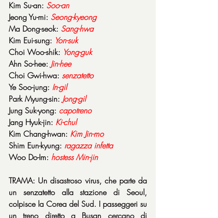
Kim Su-an: 
Soo-an
Jeong Yu-mi: 
Seong-kyeong
Ma Dong-seok: 
Sang-hwa
Kim Eui-sung: 
Yon-suk
Choi Woo-shik: 
Yong-guk
Ahn So-hee: 
Jin-hee
Choi Gwi-hwa: 
senzatetto
Ye Soo-jung: 
In-gil
Park Myung-sin: 
Jong-gil
Jung Suk-yong: 
capotreno
Jang Hyuk-jin: 
Ki-chul
Kim Chang-hwan: 
Kim Jin-mo
Shim Eun-kyung: 
ragazza infetta
Woo Do-Im: 
hostess Min-jin
TRAMA: Un disastroso virus, che parte da 
un senzatetto alla stazione di Seoul, 
colpisce la Corea del Sud. I passeggeri su 
un treno diretto a Busan cercano di 