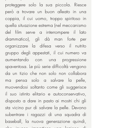
proteggere solo la sua piccola. Riesce 
però a trovare un buon alleato in una 
coppia, il cui uomo, troppo spiritoso in 
quella situazione estrema (nel meccanismo 
del film serve a interrompere il lato 
drammatico), gli dà man forte per 
organizzare la difesa verso il nutrito 
gruppo degli appestati, il cui numero va 
aumentando con una progressione 
spaventosa. Le più serie difficoltà vengono 
da un tizio che non solo non collabora 
ma pensa solo a salvare la pelle, 
muovendosi soltanto come gli suggerisce 
il suo istinto elitario e autoconservativo, 
disposto a dare in pasto ai mostri chi gli 
sta vicino pur di salvare la pelle. Devono 
subentrare i ragazzi di una squadra di 
baseball, la nuova generazione quindi, 
che invece impartisce una lezione di 