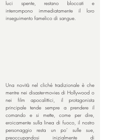
luci spente, restano bloccati e 
interrompono immediatamente il loro 
inseguimento famelico di sangue.
Una novità nel cliché tradizionale è che 
mentre nei disaster-movies di Hollywood o 
nei film apocalittici, il protagonista 
principale tende sempre a prendere il 
comando e si mette, come per dire, 
eroicamente sulla linea di fuoco, il nostro 
personaggio resta un po’ sulle sue, 
preoccupandosi inizialmente di 