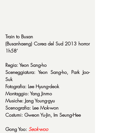
Train to Busan
(Busanhaeng) Corea del Sud 2013 horror 
1h58’
Regia: Yeon Sang-ho
Sceneggiatura: Yeon Sang-ho, Park Joo-
Suk
Fotografia: Lee Hyung-deok
Montaggio: Yang Jinmo
Musiche: Jang Young-gyu
Scenografia: Lee Mok-won
Costumi: Gweon Yu-Jin, Im Seung-Hee
Gong Yoo: 
Seok-woo