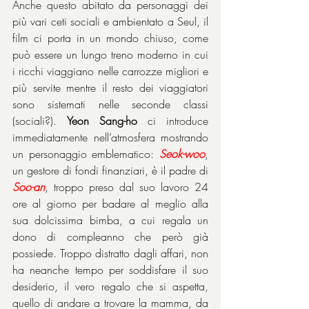
Anche questo abitato da personaggi dei 
più vari ceti sociali e ambientato a Seul, il 
film ci porta in un mondo chiuso, come 
può essere un lungo treno moderno in cui 
i ricchi viaggiano nelle carrozze migliori e 
più servite mentre il resto dei viaggiatori 
sono sistemati nelle seconde classi 
(sociali?). 
Yeon Sang-ho
 ci introduce 
immediatamente nell’atmosfera mostrando 
un personaggio emblematico: 
Seok-woo
, 
un gestore di fondi finanziari, è il padre di 
Soo-an
, troppo preso dal suo lavoro 24 
ore al giorno per badare al meglio alla 
sua dolcissima bimba, a cui regala un 
dono di compleanno che però già 
possiede. Troppo distratto dagli affari, non 
ha neanche tempo per soddisfare il suo 
desiderio, il vero regalo che si aspetta, 
quello di andare a trovare la mamma, da 