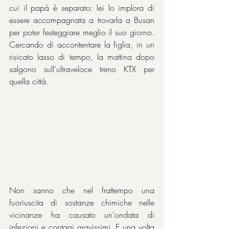
cui il papà è separato: lei lo implora di 
essere accompagnata a trovarla a Busan 
per poter festeggiare meglio il suo giorno. 
Cercando di accontentare la figlia, in un 
risicato lasso di tempo, la mattina dopo 
salgono sull’ultraveloce treno KTX per 
quella città.
Non sanno che nel frattempo una 
fuoriuscita di sostanze chimiche nelle 
vicinanze ha causato un'ondata di 
infezioni e contagi gravissimi. E una volta 