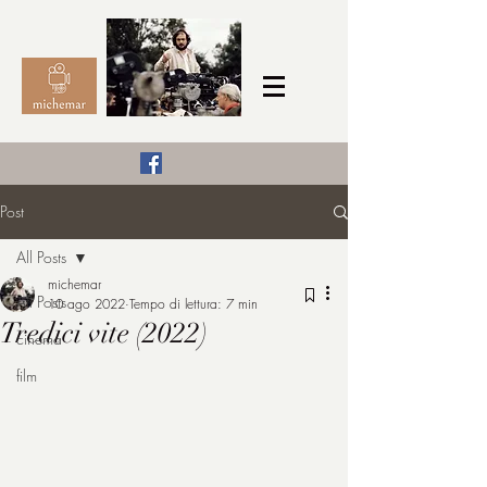
Il Cinema secondo me,
Post
michemar
All Posts
cinefilo da bambino
michemar
All Posts
10 ago 2022
Tempo di lettura: 7 min
Tredici vite (2022)
cinema
film