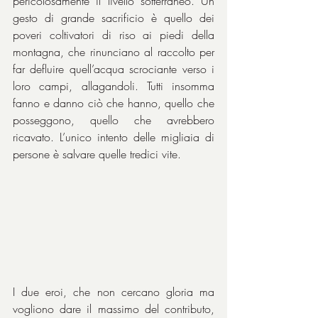
pericolosamente il livello sotterraneo. Un 
gesto di grande sacrificio è quello dei 
poveri coltivatori di riso ai piedi della 
montagna, che rinunciano al raccolto per 
far defluire quell’acqua scrociante verso i 
loro campi, allagandoli. Tutti insomma 
fanno e danno ciò che hanno, quello che 
posseggono, quello che avrebbero 
ricavato. L’unico intento delle migliaia di 
persone è salvare quelle tredici vite.
I due eroi, che non cercano gloria ma 
vogliono dare il massimo del contributo, 