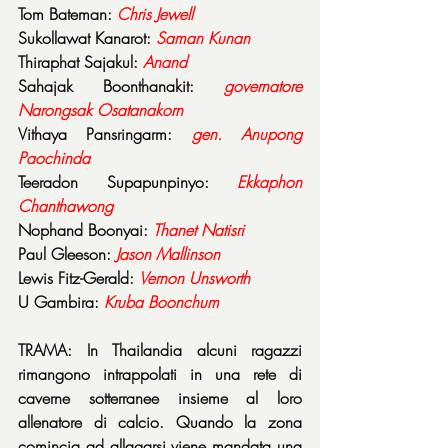
Tom Bateman: 
Chris Jewell
Sukollawat Kanarot: 
Saman Kunan
Thiraphat Sajakul: 
Anand
Sahajak Boonthanakit: 
governatore 
Narongsak Osatanakorn
Vithaya Pansringarm: 
gen. Anupong 
Paochinda
Teeradon Supapunpinyo: 
Ekkaphon 
Chanthawong
Nophand Boonyai: 
Thanet Natisri
Paul Gleeson: 
Jason Mallinson
Lewis Fitz-Gerald: 
Vernon Unsworth
U Gambira: 
Kruba Boonchum
TRAMA: In Thailandia alcuni ragazzi 
rimangono intrappolati in una rete di 
caverne sotterranee insieme al loro 
allenatore di calcio. Quando la zona 
comincia ad allagarsi viene mandata una 