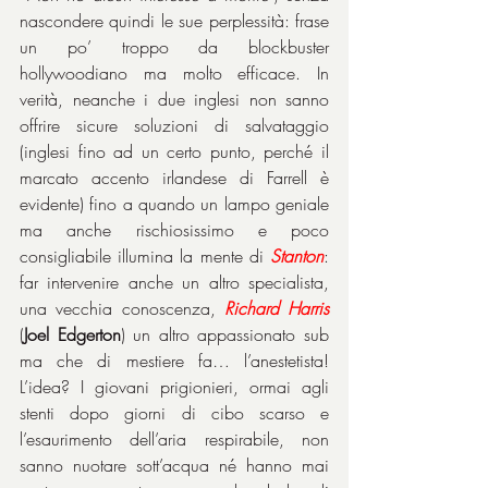
nascondere quindi le sue perplessità: frase 
un po’ troppo da blockbuster 
hollywoodiano ma molto efficace. In 
verità, neanche i due inglesi non sanno 
offrire sicure soluzioni di salvataggio 
(inglesi fino ad un certo punto, perché il 
marcato accento irlandese di Farrell è 
evidente) fino a quando un lampo geniale 
ma anche rischiosissimo e poco 
consigliabile illumina la mente di 
Stanton
: 
far intervenire anche un altro specialista, 
una vecchia conoscenza, 
Richard Harris
(
Joel Edgerton
) un altro appassionato sub 
ma che di mestiere fa… l’anestetista! 
L’idea? I giovani prigionieri, ormai agli 
stenti dopo giorni di cibo scarso e 
l’esaurimento dell’aria respirabile, non 
sanno nuotare sott’acqua né hanno mai 