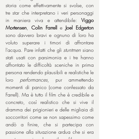
storia come effettivamente si svolse, con 
tre star che interpretano i veri personaggi 
in maniera viva e attendibile: 
Viggo 
Mortensen
, 
Colin Farrell
 e 
Joel Edgerton
sono davvero bravi e ognuno di loro ha 
voluto superare i timori di affrontare 
l’acqua. Pare infatti che gli 
stuntmen
 siano 
stati usati con parsimonia e i tre hanno 
affrontato le difficoltà sceniche in prima 
persona rendendo plausibili e realistiche le 
loro 
performances
, pur ammettendo 
momenti di panico (come confessato da 
Farrell). Ma è tutto il film che è credibile e 
concreto, così realistico che si vive il 
dramma dei prigionieri e delle migliaia di 
soccorritori come se non sapessimo come 
andò a finire, che si partecipa con 
passione alla situazione ardua che si era 