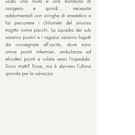
usato una muta e una bombola di 
ossigeno e quindi… necessita 
addormentarli con siringhe di anestetico e 
far percorrere i chilometri del sinuoso 
tragitto come pacchi. La squadra dei sub 
saranno postini e i ragazzi saranno fagotti 
da consegnare all’uscita, dove sono 
ormai pronti infermieri, ambulanze ed 
elicotteri pronti a volare verso l’ospedale. 
Sono matti? Forse, ma è davvero l’ultima 
sponda per la salvezza.