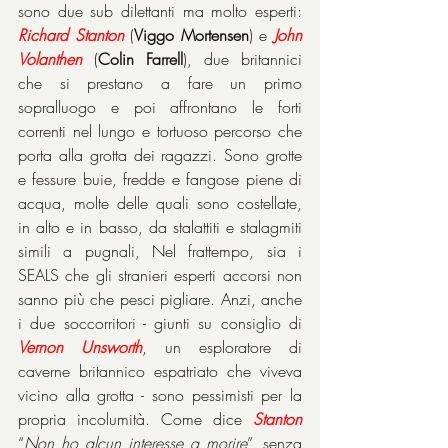
sono due sub dilettanti ma molto esperti: 
Richard Stanton
 (
Viggo Mortensen
) e 
John 
Volanthen
 (
Colin Farrell
), due britannici 
che si prestano a fare un primo 
sopralluogo e poi affrontano le forti 
correnti nel lungo e tortuoso percorso che 
porta alla grotta dei ragazzi. Sono grotte 
e fessure buie, fredde e fangose piene di 
acqua, molte delle quali sono costellate, 
in alto e in basso, da stalattiti e stalagmiti 
simili a pugnali, Nel frattempo, sia i 
SEALS che gli stranieri esperti accorsi non 
sanno più che pesci pigliare. Anzi, anche 
i due soccorritori - giunti su consiglio di 
Vernon Unsworth
, un esploratore di 
caverne britannico espatriato che viveva 
vicino alla grotta - sono pessimisti per la 
propria incolumità. Come dice
 Stanton
“
Non ho alcun interesse a morire
”, senza 