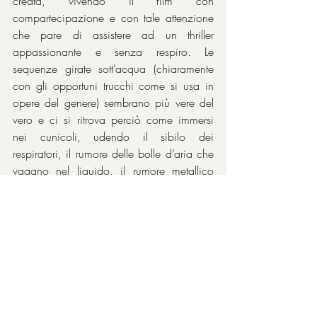
creata, vivendo il film con 
compartecipazione e con tale attenzione 
che pare di assistere ad un thriller 
appassionante e senza respiro. Le 
sequenze girate sott’acqua (chiaramente 
con gli opportuni trucchi come si usa in 
opere del genere) sembrano più vere del 
vero e ci si ritrova perciò come immersi 
nei cunicoli, udendo il sibilo dei 
respiratori, il rumore delle bolle d’aria che 
vagano nel liquido, il rumore metallico 
delle bombole sulle rocce mentre i 
subacquei si spingono negli spazi ristretti, 
con una telecamera incredibilmente 
vicina.