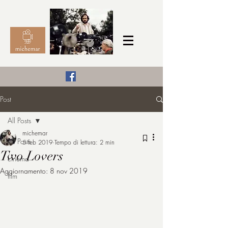
Il Cinema secondo me,
Post
michemar
All Posts
cinefilo da bambino
michemar
All Posts
5 feb 2019
Tempo di lettura: 2 min
Two Lovers
cinema
Aggiornamento:
8 nov 2019
film