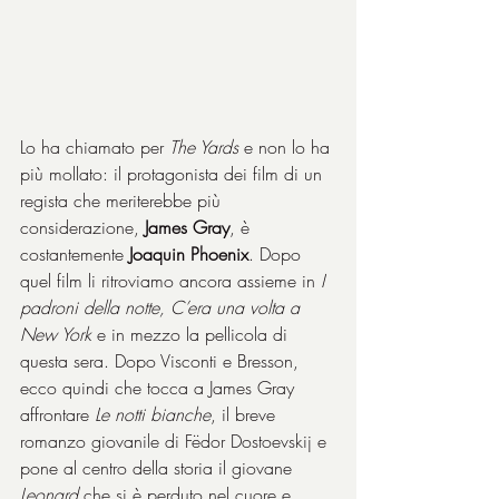
Lo ha chiamato per 
The Yards
 e non lo ha 
più mollato: il protagonista dei film di un 
regista che meriterebbe più 
considerazione, 
James Gray
, è 
costantemente 
Joaquin Phoenix
. Dopo 
quel film li ritroviamo ancora assieme in 
I 
padroni della notte, C’era una volta a 
New York
 e in mezzo la pellicola di 
questa sera. Dopo Visconti e Bresson, 
ecco quindi che tocca a James Gray 
affrontare 
Le notti bianche
, il breve 
romanzo giovanile di Fëdor Dostoevskij e 
pone al centro della storia il giovane 
Leonard
 che si è perduto nel cuore e 