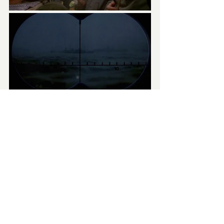
Attori eccellenti, capitanati sia dal punto 
di vista militare che attoriale dalla 
magistrale interpretazione di 
Jürgen 
Prochnow
.