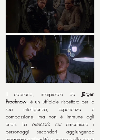
Il capitano, interpretato da 
Jürgen 
Prochnow
, è un ufficiale rispettato per la 
sua intelligenza, esperienza e 
compassione, ma non è immune agli 
errori. La 
director’s cut
 arricchisce i 
personaggi secondari, aggiungendo 
maggiore profondità e urgenza alle scene 