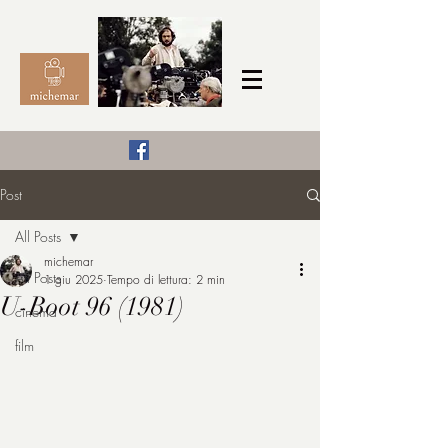
Il Cinema secondo me,
Post
michemar
All Posts
cinefilo da bambino
michemar
All Posts
1 giu 2025
Tempo di lettura: 2 min
U-Boot 96 (1981)
cinema
film