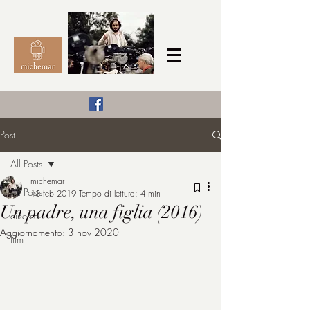
Il Cinema secondo me,
Post
michemar
All Posts
cinefilo da bambino
michemar
All Posts
13 feb 2019
Tempo di lettura: 4 min
Un padre, una figlia (2016)
cinema
Aggiornamento:
3 nov 2020
film