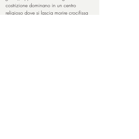
costrizione dominano in un centro 
religioso dove si lascia morire crocifissa 
una ragazza (vedi 
Oltre le colline
), qui 
questa volta in Transilvania la vita non 
offre molte scelte e se devi proprio 
scegliere non è facile.
Poteva deludere un racconto di Cristian 
Mungiu?
 No. Come al solito il regista 
scava nell'ambito delle relazioni tra le 
persone di una famiglia, tramite una 