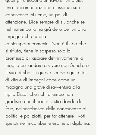
quali gli chiedono un favore, un aiuto, 
una raccomandazione presso un suo 
conoscente influente, un po’ di 
attenzione. Dice sempre di sì, anche se 
nel frattempo lo ha già detto per un altro 
impegno che capita 
contemporaneamente. Non è il tipo che 
si rifiuta, tiene in sospeso solo la 
promessa di lasciare definitivamente la 
moglie per andare a vivere con Sandra e 
il suo bimbo. In questo scarso equilibrio 
di vita e di impegni cade come un 
macigno una grave disavventura alla 
figlia Eliza, che nel frattempo non 
gradisce che il padre si stia dando da 
fare, nel sottobosco delle conoscenze di 
politici e poliziotti, per far ottenere i voti 
sperati nell’incombente esame di diploma.