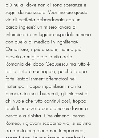
più nulla, dove non ci sono speranze e 
sogni da realizzare. Vuoi mettere queste 
vie di periferia abbandonata con un 
parco inglese? un misero lavoro di 
infermiera in un lugubre ospedale rumeno 
con quello di medico in Inghilterra? 
Ormai loro, i più anziani, hanno già 
provato a migliorare la vita della 
Romania del dopo Ceausescu ma tutto è 
fallito, tutto è naufragato, perché troppo 
forte l’establishment affermatosi nel 
frattempo, troppo ingombranti non la 
burocrazia ma i burocrati, gli interessi di 
chi vuole che tutto continui così, troppo 
facili le mazzette per promettere favori a 
destra e a sinistra. Che almeno, pensa 
Romeo, i giovani scappino via, si salvino 
da questo purgatorio non temporaneo, 
senza futuro. La sua famiglia sembra lo 