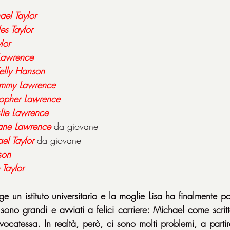
ael Taylor
es Taylor
lor
Lawrence
elly Hanson
immy Lawrence
topher Lawrence
slie Lawrence
ane Lawrence
da giovane
el Taylor 
da giovane
son
 Taylor
 un istituto universitario e la moglie Lisa ha finalmente pot
i sono grandi e avviati a felici carriere: Michael come scrit
ocatessa. In realtà, però, ci sono molti problemi, a partire