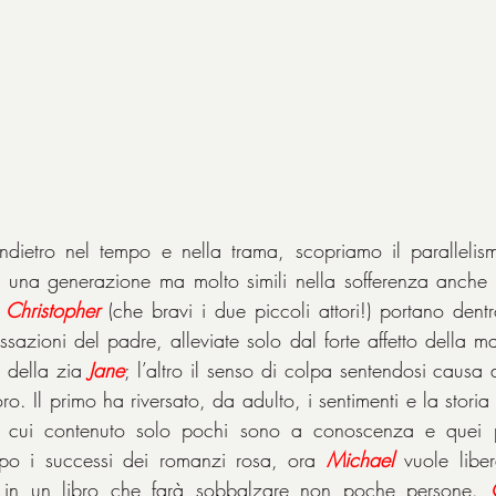
dietro nel tempo e nella trama, scopriamo il parallelism
di una generazione ma molto simili nella sofferenza anche
 
Christopher
 (che bravi i due piccoli attori!) portano dentro 
sazioni del padre, alleviate solo dal forte affetto della
 della zia 
Jane
; l’altro il senso di colpa sentendosi causa 
ro. Il primo ha riversato, da adulto, i sentimenti e la storia 
l cui contenuto solo pochi sono a conoscenza e quei p
dopo i successi dei romanzi rosa, ora 
Michael
 vuole liber
 in un libro che farà sobbalzare non poche persone. 