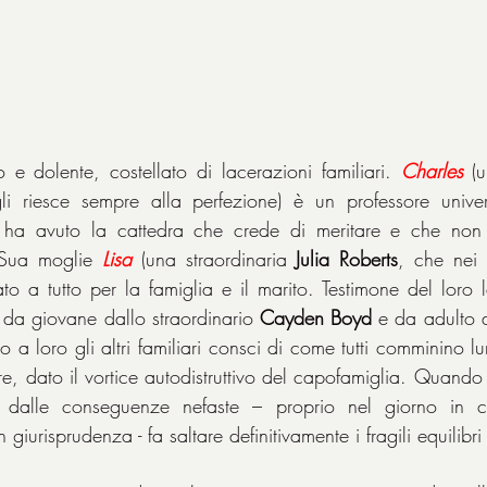
e dolente, costellato di lacerazioni familiari. 
Charles
 (
i riesce sempre alla perfezione) è un professore universi
a avuto la cattedra che crede di meritare e che non è 
 Sua moglie 
Lisa
 (una straordinaria 
Julia Roberts
, che nei
o da giovane dallo straordinario 
Cayden Boyd
 e da adulto 
no a loro gli altri familiari consci di come tutti comminino l
are, dato il vortice autodistruttivo del capofamiglia. Quando s
te dalle conseguenze nefaste – proprio nel giorno in c
n giurisprudenza - fa saltare definitivamente i fragili equilibri