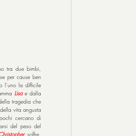
o tra due bimbi, 
 se per cause ben 
l’uno la difficile 
 mamma 
Lisa
 e dalla 
della tragedia che 
della vita angusta 
ochi cercano di 
arsi del peso del 
Christopher
 soffre, 