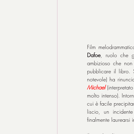
Film melodrammatico 
Dafoe
, ruolo che gl
ambizioso che non h
pubblicare il libro.
Michael
 (interpretat
molto intenso). Intor
cui è facile precipit
liscio, un inciden
finalmente laurearsi i