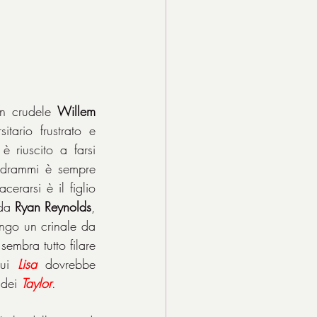
un crudele 
Willem 
tario frustrato e 
riuscito a farsi 
 drammi è sempre 
notevole) ha rinunciato a tutto per la famiglia e il marito. Testimone del loro lacerarsi è il figlio 
da 
Ryan Reynolds
, 
ungo un crinale da 
embra tutto filare 
ui 
Lisa
 dovrebbe 
 dei 
Taylor
.