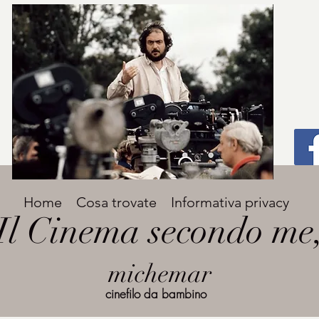
Titolo
Home
Cosa trovate
Informativa privacy
Avenir Light una delle font preferite dai
Il Cinema secondo me
designer. Facile da leggere, viene
grande
utilizzata per titoli e paragrafi.
michemar
cinefilo da bambino