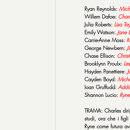
Ryan Reynolds: 
Mich
Willem Dafoe: 
Charl
Julia Roberts: 
Lisa Tay
Emily Watson: 
Jane 
Carrie-Anne Moss: 
K
George Newbern: 
J
Chase Ellison: 
Chris
Brooklynn Proulx: 
Le
Hayden Panettiere: 
J
Cayden Boyd: 
Micha
Ioan Gruffudd: 
Addi
Shannon Lucio: 
Ryne
TRAMA: Charles dirige
studi, ora che i figl
Ryne come futura avv