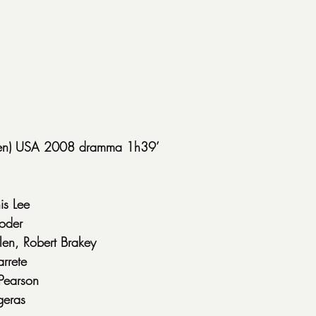
arden) USA 2008 dramma 1h39’
is Lee
Moder
en, Robert Brakey
rrete
 Pearson
geras