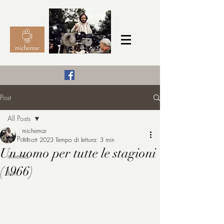
Il Cinema secondo me,
Post
michemar
All Posts
cinefilo da bambino
michemar
All Posts
11 ott 2023
Tempo di lettura: 3 min
Un uomo per tutte le stagioni
cinema
(1966)
film