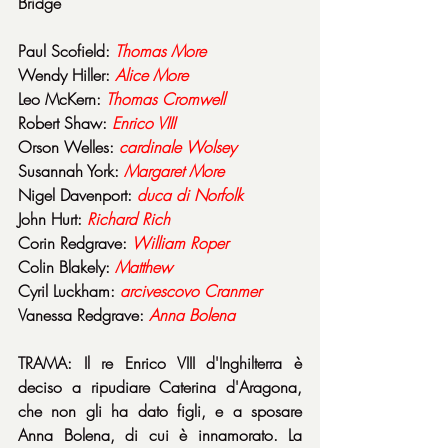
Bridge
Paul Scofield: 
Thomas More
Wendy Hiller: 
Alice More
Leo McKern: 
Thomas Cromwell
Robert Shaw: 
Enrico VIII
Orson Welles: 
cardinale Wolsey
Susannah York: 
Margaret More
Nigel Davenport: 
duca di Norfolk
John Hurt: 
Richard Rich
Corin Redgrave: 
William Roper
Colin Blakely: 
Matthew
Cyril Luckham: 
arcivescovo Cranmer
Vanessa Redgrave: 
Anna Bolena
TRAMA: Il re Enrico VIII d'Inghilterra è 
deciso a ripudiare Caterina d'Aragona, 
che non gli ha dato figli, e a sposare 
Anna Bolena, di cui è innamorato. La 