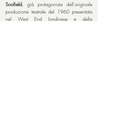
Scofield
, già protagonista dell'originale 
produzione teatrale del 1960 presentata 
nel West End londinese e della 
produzione presentata l'anno successivo a 
Broadway, che gli valse il Tony Award, 
che riprese il fortunato ruolo in questa 
versione cinematografica ottenendo un 
altrettanto grande successo.
Riconoscimenti
1967 - Premio Oscar
Miglior film
Migliore regia