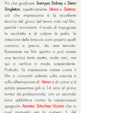
Più che giudicare 
Saniyya Sidney
 e 
Demi 
Singleton
, rispettivamente 
Venus
 e 
Serena
, 
ciò che impressiona è la eccellente 
tecnica del gioco del tennis visto nel film, 
perché i movimenti, il modo di impugnare 
la racchetta e di colpire la palla, la 
rotazione delle braccia sono proprio quelli 
canonici e precisi, da vere tenniste. 
Raramente nei film sportivi si può notare 
una tecnica tanto esatta, molto raro, ma 
qui si verifica in modo sorprendente. 
Piuttosto, fa impressione notare come il 
film si concentri soltanto sulla crescita e 
sulla affermazione di 
Venus
 e di come si è 
potuta presentare già a 14 anni al primo 
torneo da professionista, con un secondo 
turno addirittura contro la campionessa 
spagnola 
Arantxa Sánchez Vicario
 che in 
quel momento era la numero 1 del 