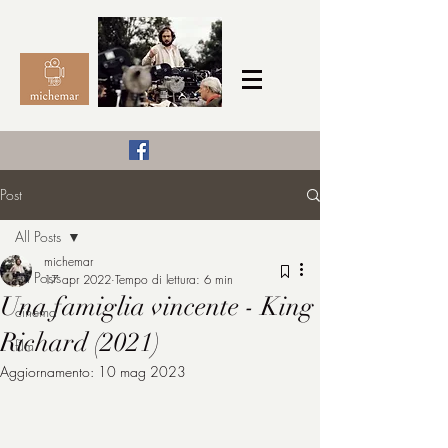
Il Cinema secondo me,
Post
michemar
All Posts
cinefilo da bambino
michemar
All Posts
17 apr 2022
Tempo di lettura: 6 min
Una famiglia vincente - King
cinema
Richard (2021)
film
Aggiornamento:
10 mag 2023