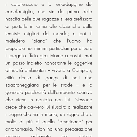
il caratteraccio e la testardaggine del 
capofamiglia, che sin da prima della 
nascita delle due ragazze si era prefissato 
di portarle in cima alle classifiche delle 
tenniste migliori del mondo; e poi il 
maledetto “piano” che l’uomo ha 
preparato nei minimi particolari per attuare 
il progetto. Tutto gira intorno a costui, mai 
un passo indietro nonostante le oggettive 
difficoltà ambientali – vivono a Compton, 
città densa di gangs di neri che 
spadroneggiano per le strade – e la 
generale perplessità dell’ambiente sportivo 
che viene in contatto con lui. Nessuno 
crede che davvero lui riuscirà a realizzare 
il sogno che ha in mente, un sogno che è 
molto di più di quello “americano” per 
antonomasia. Non ha una preparazione 
tecnica adeguata per entrare 