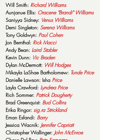
Will Smith: 
Richard Williams
Aunjanue Ellis: 
Oracene "Brandi" Williams
Saniyya Sidney: 
Venus Williams
Demi Singleton: 
Serena Williams
Tony Goldwyn: 
Paul Cohen
Jon Bernthal: 
Rick Macci
Andy Bean: 
Laird Stabler
Kevin Dunn: 
Vic Braden
Dylan McDermott: 
Will Hodges
Mikayla LaShae Bartholomew: 
Tunde Price
Danielle Lawson: Isha 
Price
Layla Crawford: 
Lyndrea Price
Rich Sommer: 
Patrick Dougherty
Brad Greenquist: 
Bud Collins
Erika Ringor: 
sig.ra Strickland
Eman Esfandi: 
Barry
Jessica Wacnik: 
Jennifer Capriati
Christopher Wallinger: 
John McEnroe
Chase Del Rey: 
Pete Sampras