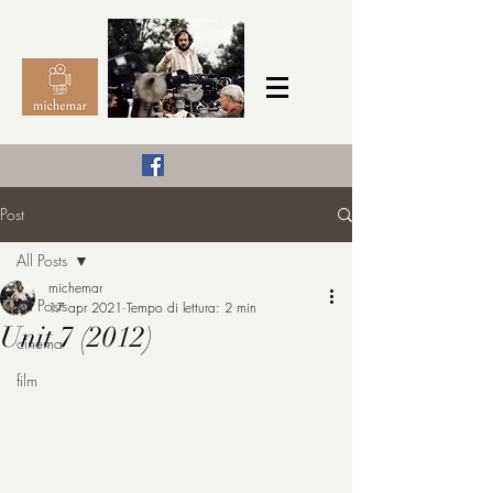
Il Cinema secondo me,
Post
michemar
All Posts
cinefilo da bambino
michemar
All Posts
17 apr 2021
Tempo di lettura: 2 min
Unit 7 (2012)
cinema
film