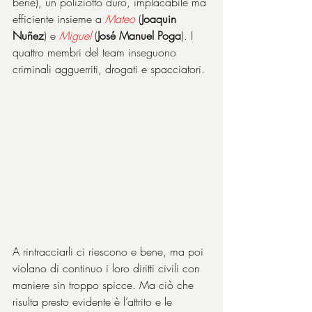
bene), un poliziotto duro, implacabile ma 
efficiente insieme a 
Mateo
 (
Joaquin 
Nuñez
) e 
Miguel
 (
José Manuel Poga
). I 
quattro membri del team inseguono 
criminali agguerriti, drogati e spacciatori.
A rintracciarli ci riescono e bene, ma poi 
violano di continuo i loro diritti civili con 
maniere sin troppo spicce. Ma ciò che 
risulta presto evidente è l’attrito e le 