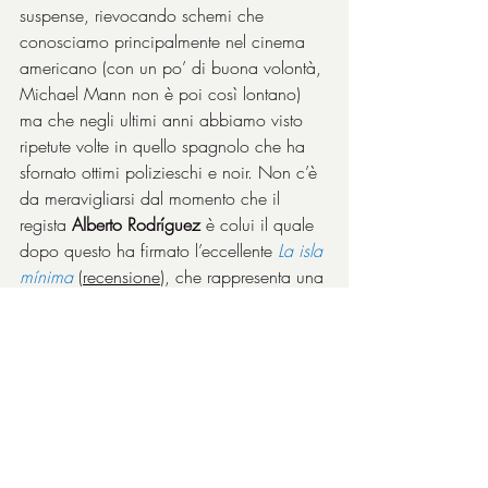
suspense, rievocando schemi che 
conosciamo principalmente nel cinema 
americano (con un po’ di buona volontà, 
Michael Mann non è poi così lontano) 
ma che negli ultimi anni abbiamo visto 
ripetute volte in quello spagnolo che ha 
sfornato ottimi polizieschi e noir. Non c’è 
da meravigliarsi dal momento che il 
regista 
Alberto Rodríguez
 è colui il quale 
dopo questo ha firmato l’eccellente 
La isla 
mínima
 (
recensione
), che rappresenta una 
delle punte di diamante del recente 
cinema iberico.
Buona la recitazione di 
Antonio De La 
Torre
, poliziotto arrogante e duro ma 
anche uomo sensibile, e 
Mario Casas
, 
giovane ma molto violento. Non male 
anche la partitura musicale, assieme 