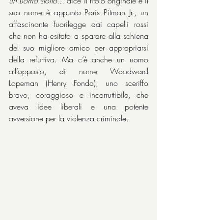
un uomo storto...
 dice il titolo originale e il 
suo nome è appunto Paris Pitman Jr., un 
affascinante fuorilegge dai capelli rossi 
che non ha esitato a sparare alla schiena 
del suo migliore amico per appropriarsi 
della refurtiva. Ma c’è anche un uomo 
all’opposto, di nome Woodward 
Lopeman (Henry Fonda), uno sceriffo 
bravo, coraggioso e incorruttibile, che 
aveva idee liberali e una potente 
avversione per la violenza criminale.