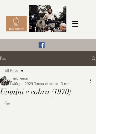
Il Cinema secondo me,
Post
michemar
All Posts
cinefilo da bambino
michemar
All Posts
10 giu 2025
Tempo di lettura: 3 min
Uomini e cobra (1970)
cinema
film