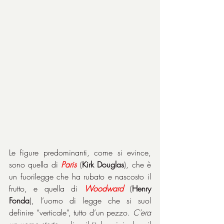
Le figure predominanti, come si evince, 
sono quella di 
Paris
 (
Kirk Douglas
), che è 
un fuorilegge che ha rubato e nascosto il 
frutto, e quella di 
Woodward
 (
Henry 
Fonda
), l’uomo di legge che si suol 
definire “verticale”, tutto d’un pezzo. 
C’era 