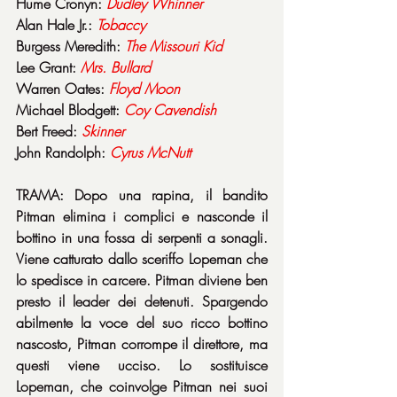
Hume Cronyn: 
Dudley
Whinner
Alan Hale Jr.: 
Tobaccy
Burgess Meredith: 
The Missouri Kid
Lee Grant: 
Mrs. Bullard
Warren Oates: 
Floyd
Moon
Michael Blodgett: 
Coy
Cavendish
Bert Freed: 
Skinner
John Randolph: 
Cyrus
McNutt
TRAMA: Dopo una rapina, il bandito 
Pitman elimina i complici e nasconde il 
bottino in una fossa di serpenti a sonagli. 
Viene catturato dallo sceriffo Lopeman che 
lo spedisce in carcere. Pitman diviene ben 
presto il leader dei detenuti. Spargendo 
abilmente la voce del suo ricco bottino 
nascosto, Pitman corrompe il direttore, ma 
questi viene ucciso. Lo sostituisce 
Lopeman, che coinvolge Pitman nei suoi 