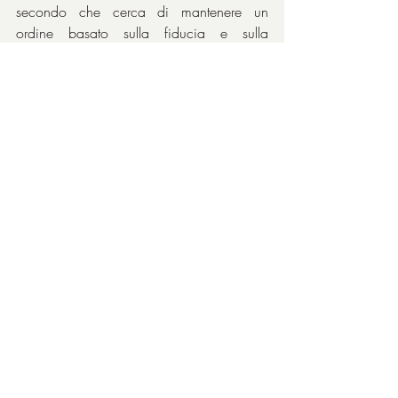
secondo che cerca di mantenere un 
ordine basato sulla fiducia e sulla 
disciplina. La loro interazione diventa una 
sorta di partita a scacchi, dove ogni 
mossa è calcolata per ottenere il controllo 
sulla situazione. A livello umano, il film 
mostra come il 
potere
 possa corrompere e 
come la 
fiducia
 possa essere tradita. Il 
bandito incarna l’idea che 
l’individualismo spietato possa prevalere, 
mentre l’uomo di legge rappresenta la 
speranza che la giustizia e la redenzione 
siano possibili. Il loro scontro è quindi una 
metafora della lotta tra cinismo e 
idealismo, con un finale che sottolinea la 
natura ambigua della moralità.