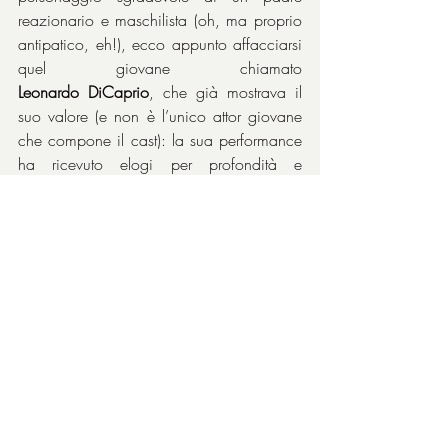
reazionario e maschilista (oh, ma proprio 
antipatico, eh!), ecco appunto affacciarsi 
quel giovane chiamato 
Leonardo
DiCaprio
, che già mostrava il 
suo valore (e non è l’unico attor giovane 
che compone il cast): la sua performance 
ha ricevuto elogi per profondità e 
realismo, contribuendo a stabilire la sua 
reputazione come attore serio, tanto da 
vincere il premio come miglior attore 
promettente della Chicago Film Critics 
Association. Anzi, gli unici riconoscimenti 
al film sono soltanto quelli ricevuti da quel 
ragazzo che diventerà il divo che oggi 
conosciamo.