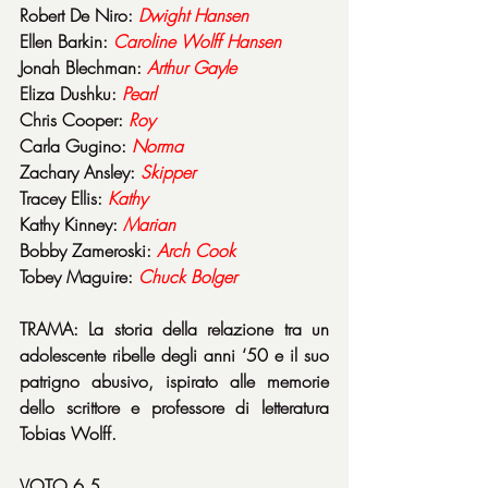
Robert De Niro: 
Dwight
Hansen
Ellen Barkin: 
Caroline
Wolff
Hansen
Jonah Blechman: 
Arthur
Gayle
Eliza Dushku: 
Pearl
Chris Cooper: 
Roy
Carla Gugino: 
Norma
Zachary Ansley: 
Skipper
Tracey Ellis: 
Kathy
Kathy Kinney: 
Marian
Bobby Zameroski: 
Arch
Cook
Tobey Maguire: 
Chuck
Bolger
TRAMA: La storia della relazione tra un 
adolescente ribelle degli anni ‘50 e il suo 
patrigno abusivo, ispirato alle memorie 
dello scrittore e professore di letteratura 
Tobias Wolff.
VOTO 6,5