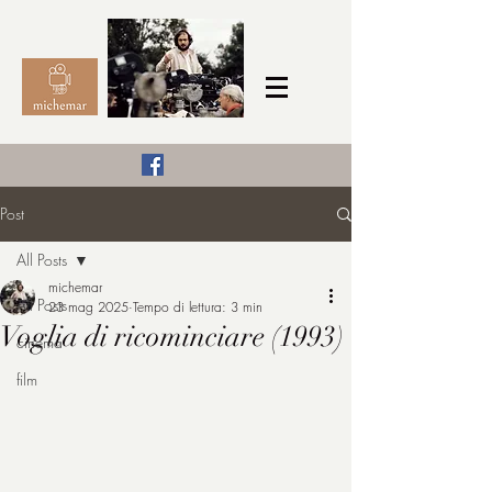
Il Cinema secondo me,
Post
michemar
All Posts
cinefilo da bambino
michemar
All Posts
23 mag 2025
Tempo di lettura: 3 min
Voglia di ricominciare (1993)
cinema
film