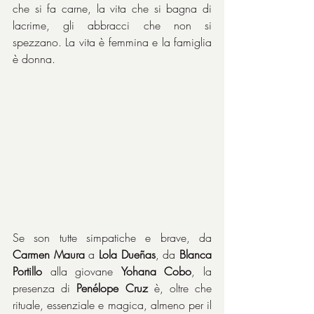
che si fa carne, la vita che si bagna di 
lacrime, gli abbracci che non si 
spezzano. La vita è femmina e la famiglia 
è donna.
Se son tutte simpatiche e brave, da 
Carmen Maura
 a 
Lola Dueñas
, da 
Blanca 
Portillo
 alla giovane 
Yohana Cobo
, la 
presenza di 
Penélope Cruz
 è, oltre che 
rituale, essenziale e magica, almeno per il 