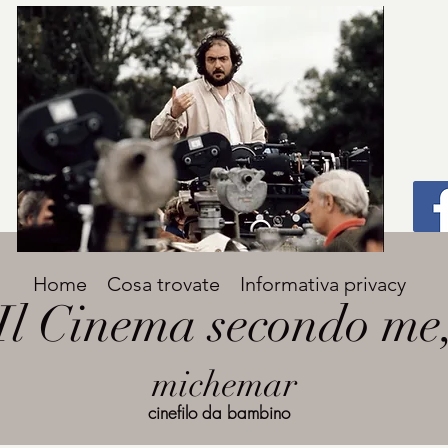
Titolo
Home
Cosa trovate
Informativa privacy
Avenir Light una delle font preferite dai
Il Cinema secondo me
designer. Facile da leggere, viene
grande
utilizzata per titoli e paragrafi.
michemar
cinefilo da bambino