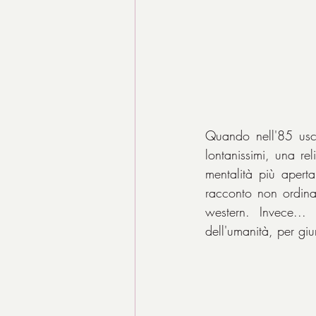
Quando nell'85 uscì
lontanissimi, una re
mentalità più apert
racconto non ordina
western. Invece...
dell'umanità, per giu