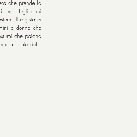
era che prende lo 
ricano degli anni 
rn. Il regista ci 
mini e donne che 
ostumi che paiono 
fiuto totale delle 