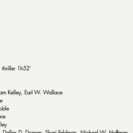
thriller 1h52'
iam Kelley, Earl W. Wallace
le
oble
rre
ley
, Dallas D. Dornan, Shari Feldman, Michael W. Hoffman