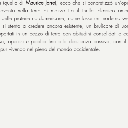
 (quella di 
Maurice Jarre
), ecco che si concretizzò un’op
raventa nella terra di mezzo tra il thriller classico ame
 delle praterie nordamericane, come fosse un moderno weste
i stenta a credere ancora esistente, un brulicare di uo
partati in un pezzo di terra con abitudini consolidati e c
o, operosi e pacifici fino alla desistenza passiva, con il ri
 pur vivendo nel pieno del mondo occidentale.