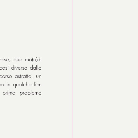
erse, due mo(n)di 
osì diversa dalla 
rso astratto, un 
 in qualche film 
l primo problema 