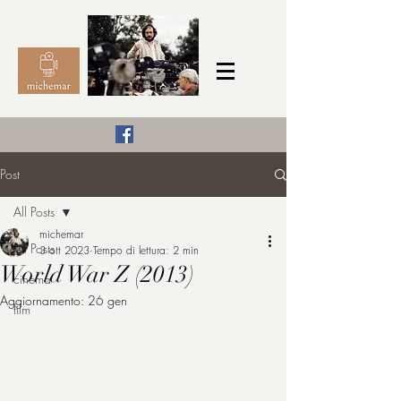
Il Cinema secondo me,
Post
michemar
All Posts
cinefilo da bambino
michemar
All Posts
3 ott 2023
Tempo di lettura: 2 min
World War Z (2013)
cinema
Aggiornamento:
26 gen
film