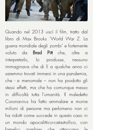
Quando nel 2013 uscì il film, tratto dal 
libro di Max Brooks ‘World War Z. La 
guerra mondiale degli zombi’ e fortemente 
voluto da 
Brad Pitt
 che, oltre a 
interpretarlo, lo produsse, nessuno 
immaginava che di lì a qualche anno ci 
saremmo trovati immersi in una pandemia, 
che - e menomale – non ha prodotto gli 
stessi effetti, ma che ha comunque messo 
in difficoltà tutta l’umanità. Il maledetto 
Coronavirus ha fatto ammalare e morire 
milioni di persone ma perlomeno non ci 
ha ridotti come succede in questo caso in 
un mondo apocalittico-catastrofico, con 
famelici zombies che attaccano le 