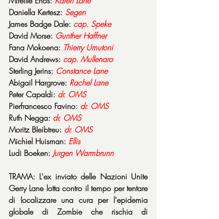
Mireille Enos: 
Karen Lane
Daniella Kertesz: 
Segen
James Badge Dale: 
cap. Speke
David Morse: 
Gunther Haffner
Fana Mokoena: 
Thierry Umutoni
David Andrews: 
cap. Mullenaro
Sterling Jerins: 
Constance Lane
Abigail Hargrove: 
Rachel Lane
Peter Capaldi: 
dr. OMS
Pierfrancesco Favino: 
dr. OMS
Ruth Negga: 
dr. OMS
Moritz Bleibtreu: 
dr. OMS
Michiel Huisman: 
Ellis
Ludi Boeken: 
Jurgen Warmbrunn
TRAMA: L'ex inviato delle Nazioni Unite 
Gerry Lane lotta contro il tempo per tentare 
di localizzare una cura per l'epidemia 
globale di Zombie che rischia di 