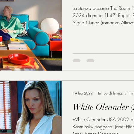
La stanza accanto The Room 
2024 dramma 1h47’ Regia: P
Sigrid Nunez (romanzo Attraver
Pedro Almodóvar Fotografia: 
Font Musiche: Alberto Iglesias
Costumi: Bina Daigeler Tilda Swinton: Martha Hunt /
Michelle Julianne Moore: Ingri
Alessandro Nivola: poliziotto 
Alex Høgh Andersen: Fred
19 feb 2022
Tempo di lettura: 3 min
White Oleander (
White Oleander USA 2002 dr
Kosminsky Soggetto: Janet Fit
Mary Agnes Donoghue...