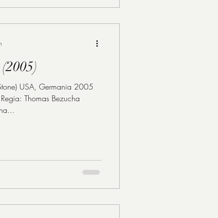
n
 (2005)
y Stone) USA, Germania 2005
a
ha...