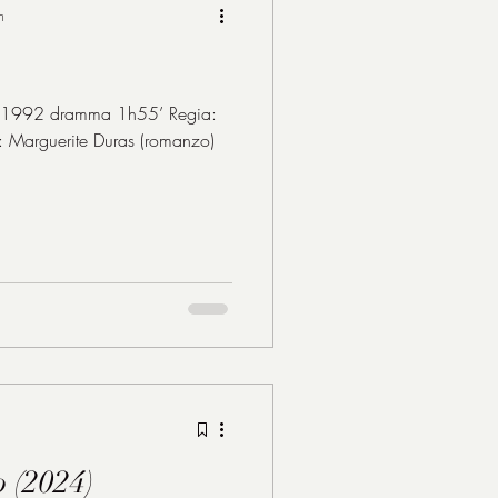
n
992 dramma 1h55’ Regia:
: Marguerite Duras (romanzo)
o (2024)