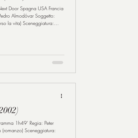
Next Door Spagna USA Francia
edro Almodóvar Soggetto:
so la vita) Sceneggiatura:
Eduard Grau Montaggio: Teresa
 Scenografia: Inbal Weinberg
d Parker John Turturro: Damian
Raúl Arévalo: prete spagnolo
2002)
amma 1h49’ Regia: Peter
ch (romanzo) Sceneggiatura: