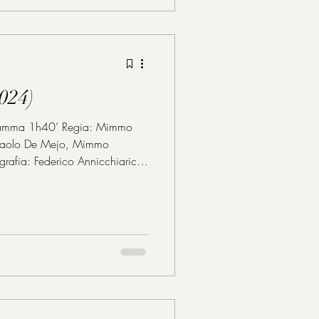
2024)
40’ Regia: Mimmo
rpaolo De Mejo, Mimmo
grafia: Federico Annicchiarico
 Musiche: Germano
efano Maria Ortolani Costumi:
a Sandrelli: Lilia Leo Gullotta:
altiero Burzi: Giorgio Grazia
s