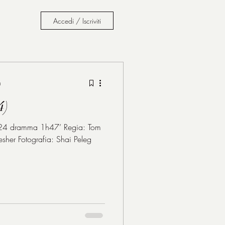
Accedi / Iscriviti
n
4)
ramma 1h47’ Regia: Tom
her Fotografia: Shai Peleg