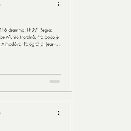
n
6 dramma 1h39’ Regia:
ce Munro (Fatalità, Fra poco e
 Almodóvar Fotografia: Jean-
é Salcedo Musiche: Alberto
 Gómezs Costumi: Sonia Grande
arte: Julieta giovane Priscilla
a Parés: Antía adolescente
: Ava Darío Grandinetti:
n