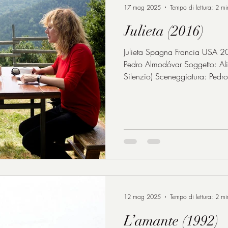
17 mag 2025
Tempo di lettura: 2 mi
Julieta (2016)
Julieta Spagna Francia USA 201
Pedro Almodóvar Soggetto: Ali
Silenzio) Sceneggiatura: Pedro
Claude Larrieu Montaggio: Jos
Iglesias Scenografia: Antxón
Emma Suárez: Julieta Adriana Ug
Delgado: Antía bambina Blanc
Daniel Grao: Xoan Inma Cuesta
Lorenzo Michelle Jen
12 mag 2025
Tempo di lettura: 2 mi
L’amante (1992)