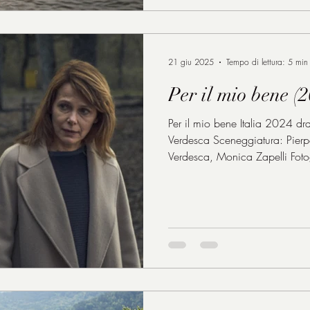
21 giu 2025
Tempo di lettura: 5 min
Per il mio bene (
Per il mio bene Italia 2024 dramma 1h
Verdesca Sceneggiatura: Pie
Verdesca, Monica Zapelli Foto
Montaggio: Alessio Doglione
Mazzocchetti Scenografia: St
Lia Francesca Morandini Barbora Bobulova: Giovanna Marie-
Christine Barrault: Anna Stefani
Luciano Sara Ciocca: Alida Gu
Schiavo: avvocata Fabio Gros