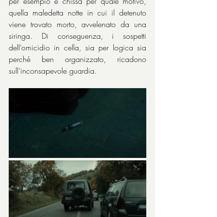
per esempio e chissà per quale motivo, 
quella maledetta notte in cui il detenuto 
viene trovato morto, avvelenato da una 
siringa. Di conseguenza, i sospetti 
dell’omicidio in cella, sia per logica sia 
perché ben organizzato, ricadono 
sull’inconsapevole guardia.