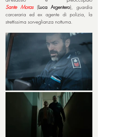
Sante
Moras
 (
Luca Argentero
), guardia 
carceraria ed ex agente di polizia, la 
strettissima sorveglianza notturna.