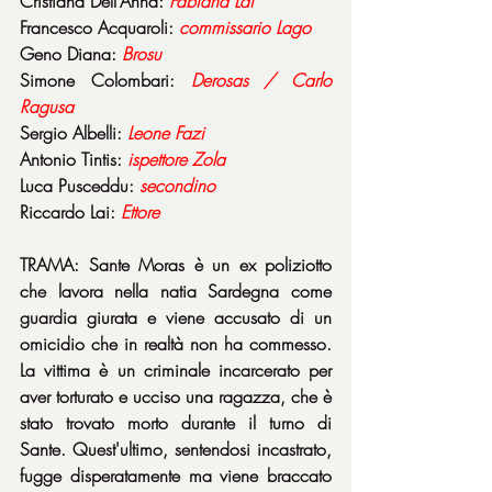
Cristiana Dell’Anna: 
Fabiana
Lai
Francesco Acquaroli: 
commissario
Lago
Geno Diana: 
Brosu
Simone Colombari: 
Derosas
/ Carlo 
Ragusa
Sergio Albelli: 
Leone
Fazi
Antonio Tintis: 
ispettore
Zola
Luca Pusceddu: 
secondino
Riccardo Lai: 
Ettore
TRAMA: Sante Moras è un ex poliziotto 
che lavora nella natia Sardegna come 
guardia giurata e viene accusato di un 
omicidio che in realtà non ha commesso. 
La vittima è un criminale incarcerato per 
aver torturato e ucciso una ragazza, che è 
stato trovato morto durante il turno di 
Sante. Quest'ultimo, sentendosi incastrato, 
fugge disperatamente ma viene braccato 