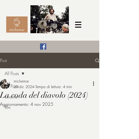
Il Cinema secondo me,
Post
michemar
All Posts
cinefilo da bambino
michemar
All Posts
20 dic 2024
Tempo di lettura: 4 min
La coda del diavolo (2024)
cinema
Aggiornamento:
4 nov 2025
film