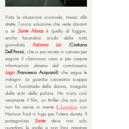
Vista la situazione scomoda, messo alle 
strette, l’unica soluzione che vede davanti 
a sé 
Sante
Moras
 è quella di fuggire, 
anche facendosi scudo della nota 
giornalista 
Fabiana
Lai
 (
Cristiana 
Dell’Anna
), che si era recata in carcere per 
seguire il clamoroso caso e per carpire 
informazioni almeno dal commissario 
Lago
 (
Francesco Acquaroli
) che segue le 
indagini. La guardia carceraria scappa 
con il fuoristrada della donna, inseguito 
dalle auto della polizia. Ha inizio così 
veramente il film, un thriller che non può 
non far venire in mente 
Il fuggitivo
 con 
Harrison Ford in fuga per l’intera durata. Il 
protagonista 
Sante
 deve non solo 
guardarsi le spalle e non farsi arrestare 