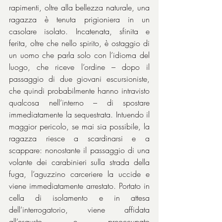
rapimenti, oltre alla bellezza naturale, una 
ragazza è tenuta prigioniera in un 
casolare isolato. Incatenata, sfinita e 
ferita, oltre che nello spirito, è ostaggio di 
un uomo che parla solo con l’idioma del 
luogo, che riceve l’ordine – dopo il 
passaggio di due giovani escursioniste, 
che quindi probabilmente hanno intravisto 
qualcosa nell’interno – di spostare 
immediatamente la sequestrata. Intuendo il 
maggior pericolo, se mai sia possibile, la 
ragazza riesce a scardinarsi e a 
scappare: nonostante il passaggio di una 
volante dei carabinieri sulla strada della 
fuga, l’aguzzino carceriere la uccide e 
viene immediatamente arrestato. Portato in 
cella di isolamento e in attesa 
dell’interrogatorio, viene affidata 
all’esausto e preoccupato 