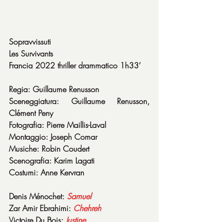
Sopravvissuti
Les Survivants
Francia 2022 thriller drammatico 1h33’
Regia: Guillaume Renusson
Sceneggiatura: Guillaume Renusson, 
Clément Peny
Fotografia: Pierre Maillis-Laval
Montaggio: Joseph Comar
Musiche: Robin Coudert
Scenografia: Karim Lagati
Costumi: Anne Kervran
Denis Ménochet: 
Samuel
Zar Amir Ebrahimi: 
Chehreh
Victoire Du Bois: 
Justine