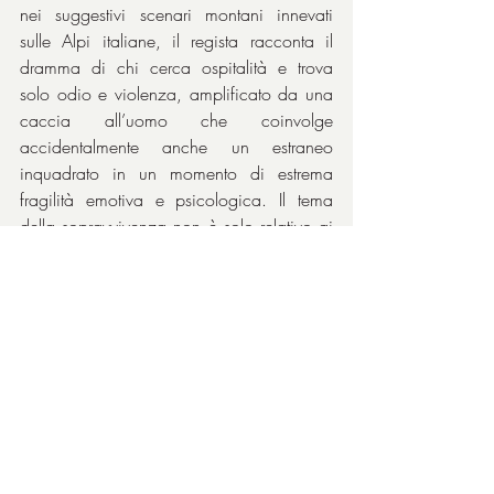
nei suggestivi scenari montani innevati 
sulle Alpi italiane, il regista racconta il 
dramma di chi cerca ospitalità e trova 
solo odio e violenza, amplificato da una 
caccia all’uomo che coinvolge 
accidentalmente anche un estraneo 
inquadrato in un momento di estrema 
fragilità emotiva e psicologica. Il tema 
della sopravvivenza non è solo relativo ai 
terribili cacciatori di migranti, simbolo 
dell’umanità più gretta e razzista, ma 
anche alla Natura che porterà i 
protagonisti in condizioni che metteranno 
a dura prova il loro spirito di adattamento.