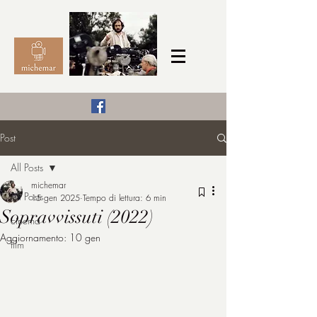
Il Cinema secondo me,
Post
michemar
All Posts
cinefilo da bambino
michemar
All Posts
15 gen 2025
Tempo di lettura: 6 min
Sopravvissuti (2022)
cinema
Aggiornamento:
10 gen
film