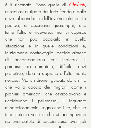
è lì rintanato. Sono quelle di 
Chehreh
, 
assopitasi al riparo dal forte freddo e dalla 
neve abbondante dell’inverno alpino. La 
guarda, si osservano guardinghi, uno 
teme l’altra e viceversa, ma lui capisce 
che non può cacciarla in quella 
situazione e in quelle condizioni e, 
inizialmente controvoglia, decide almeno 
di accompagnarla per indicarle il 
percorso da compiere, difficile, anzi 
proibitivo, data la stagione e l’alto manto 
nevoso. Ma un drone, guidato da un trio 
che va a caccia dei migranti come i 
pionieri americani che ostacolavano e 
uccidevano i pellerossa, li inquadra 
minacciosamente, segno che i tre, che ha 
incontrato a valle e che si accingevano 
ad una battuta di caccia verso eventuali 
migranti, presto saranno sulle loro tracce 