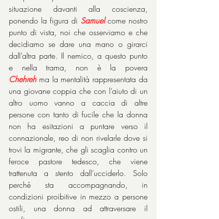
situazione davanti alla coscienza, 
ponendo la figura di 
Samuel
 come nostro 
punto di vista, noi che osserviamo e che 
decidiamo se dare una mano o girarci 
dall’altra parte. Il nemico, a questo punto 
e nella trama, non è la povera 
Chehreh
 ma la mentalità rappresentata da 
una giovane coppia che con l’aiuto di un 
altro uomo vanno a caccia di altre 
persone con tanto di fucile che la donna 
non ha esitazioni a puntare verso il 
connazionale, reo di non rivelarle dove si 
trovi la migrante, che gli scaglia contro un 
feroce pastore tedesco, che viene 
trattenuta a stento dall’ucciderlo. Solo 
perché sta accompagnando, in 
condizioni proibitive in mezzo a persone 
ostili, una donna ad attraversare il 