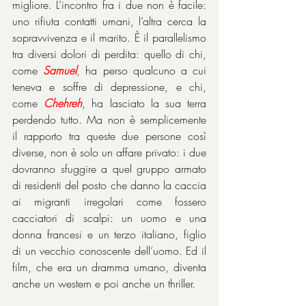
migliore. L’incontro fra i due non è facile: 
uno rifiuta contatti umani, l’altra cerca la 
sopravvivenza e il marito. È il parallelismo 
tra diversi dolori di perdita: quello di chi, 
come 
Samuel
, ha perso qualcuno a cui 
teneva e soffre di depressione, e chi, 
come 
Chehreh
, ha lasciato la sua terra 
perdendo tutto. Ma non è semplicemente 
il rapporto tra queste due persone così 
diverse, non è solo un affare privato: i due 
dovranno sfuggire a quel gruppo armato 
di residenti del posto che danno la caccia 
ai migranti irregolari come fossero 
cacciatori di scalpi: un uomo e una 
donna francesi e un terzo italiano, figlio 
di un vecchio conoscente dell’uomo. Ed il 
film, che era un dramma umano, diventa 
anche un western e poi anche un thriller.