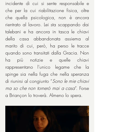
incidente di cui si sente responsabile e 
che per la cui riabilitazione fisica, oltre 
che quella psicologica, non è ancora 
rientrato al lavoro. Lei sta scappando dai 
talebani e ha ancora in tasca le chiavi 
della casa abbandonata assiema al 
marito di cui, però, ha perso le tracce 
quando sono transitati dalla Gracia. Non 
ha più notizie e quelle chiavi 
rappresentano l’unico legame che la 
spinge sia nella fuga che nella speranza 
di riunirsi al congiunto “
Sono le mie chiavi 
ma so che non tornerò mai a casa
”. Forse 
a Briançon lo troverà. Almeno lo spera.