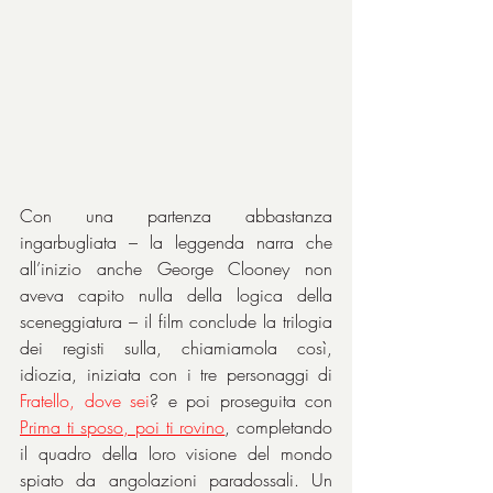
Con una partenza abbastanza 
ingarbugliata – la leggenda narra che 
all’inizio anche George Clooney non 
aveva capito nulla della logica della 
sceneggiatura – il film conclude la trilogia 
dei registi sulla, chiamiamola così, 
idiozia, iniziata con i tre personaggi di 
Fratello, dove sei
?
e poi proseguita con 
Prima ti sposo, poi ti rovino
, completando 
il quadro della loro visione del mondo 
spiato da angolazioni paradossali. Un 