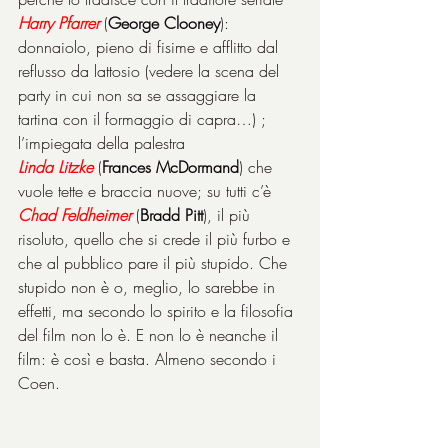
Harry
Pfarrer
 (
George Clooney
): 
donnaiolo, pieno di fisime e afflitto dal 
reflusso da lattosio (vedere la scena del 
party in cui non sa se assaggiare la 
tartina con il formaggio di capra…) ; 
l’impiegata della palestra 
Linda
Litzke
 (
Frances McDormand
) che 
vuole tette e braccia nuove; su tutti c’è 
Chad
Feldheimer
 (
Bradd Pitt
), il più 
risoluto, quello che si crede il più furbo e 
che al pubblico pare il più stupido. Che 
stupido non è o, meglio, lo sarebbe in 
effetti, ma secondo lo spirito e la filosofia 
del film non lo è. E non lo è neanche il 
film: è così e basta. Almeno secondo i 
Coen.