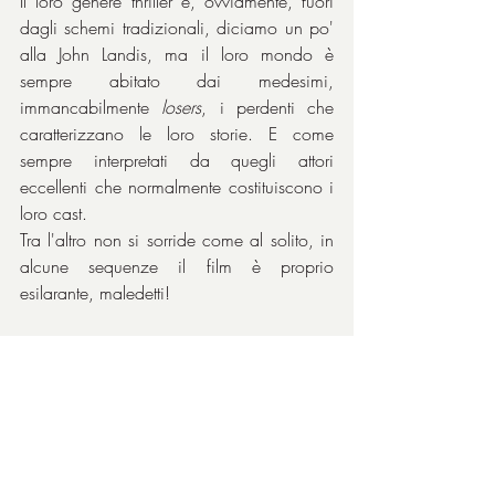
Il loro genere thriller è, ovviamente, fuori 
dagli schemi tradizionali, diciamo un po' 
alla John Landis, ma il loro mondo è 
sempre abitato dai medesimi, 
immancabilmente 
losers
, i perdenti che 
caratterizzano le loro storie. E come 
sempre interpretati da quegli attori 
eccellenti che normalmente costituiscono i 
loro cast.
Tra l'altro non si sorride come al solito, in 
alcune sequenze il film è proprio 
esilarante, maledetti!