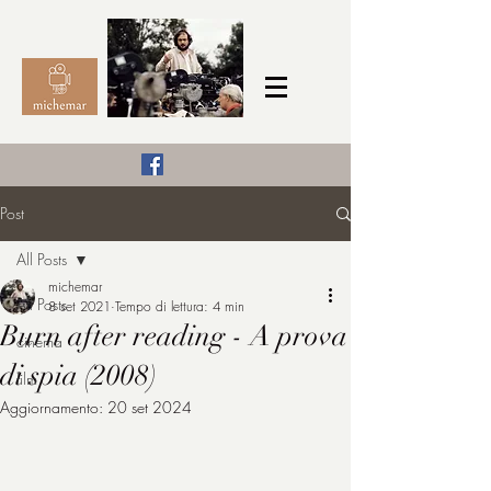
Il Cinema secondo me,
Post
michemar
All Posts
cinefilo da bambino
michemar
All Posts
8 set 2021
Tempo di lettura: 4 min
Burn after reading - A prova
cinema
di spia (2008)
film
Aggiornamento:
20 set 2024