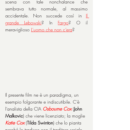
scena con tale nonchalance che 
sembrava tutto normale, al massimo 
accidentale. Non succede così in 
Il 
grande Lebowski
? In 
Fargo
? O il 
meraviglioso 
L’uomo che non c’era
?
Il presente film ne è un paradigma, un 
esempio folgorante e indiscutibile. C’è 
l’analista della CIA 
Osbourne Cox
(
John 
Malkovic
) che viene licenziato; la moglie 
Katie
Cox
 (
Tilda Swinton
) che lo pianta 
perché lo tradisce con il traditore seriale 