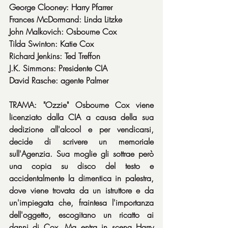
George Clooney: Harry Pfarrer
Frances McDormand: Linda Litzke
John Malkovich: Osbourne Cox
Tilda Swinton: Katie Cox
Richard Jenkins: Ted Treffon
J.K. Simmons: Presidente CIA
David Rasche: agente Palmer
TRAMA: "Ozzie" Osbourne Cox viene 
licenziato dalla CIA a causa della sua 
dedizione all'alcool e per vendicarsi, 
decide di scrivere un memoriale 
sull'Agenzia. Sua moglie gli sottrae però 
una copia su disco del testo e 
accidentalmente la dimentica in palestra, 
dove viene trovata da un istruttore e da 
un'impiegata che, fraintesa l'importanza 
dell'oggetto, escogitano un ricatto ai 
danni di Cox. Ma entra in scena Harry 