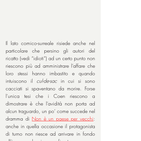
Il lato comico-surreale risiede anche nel 
particolare che persino gli autori del 
ricatto (vedi “idioti”) ad un certo punto non 
riescono più ad amministrare l’affare che 
loro stessi hanno imbastito e quando 
intuiscono il 
cul-de-sac
 in cui si sono 
cacciati si spaventano da morire. Forse 
l’unica tesi che i Coen riescono a 
dimostrare è che l’avidità non porta ad 
alcun traguardo, un po’ come succede nel 
dramma di 
Non è un paese per vecchi
: 
anche in quella occasione il protagonista 
di turno non riesce ad arrivare in fondo 