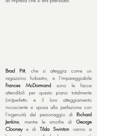
all’impresa che si era prefissata.
Brad Pitt
, che si atteggia come un 
ragazzino furbastro, e l’impareggiabile 
Frances McDormand
 sono le facce 
attendibili per questo piano totalmente 
(im)perfetto e il loro atteggiamento 
incosciente si sposa alla perfezione con 
l’ingenuità del personaggio di 
Richard 
Jenkins
, mentre le smorfie di 
George 
Clooney
 e di 
Tilda Swinton
 vanno a 